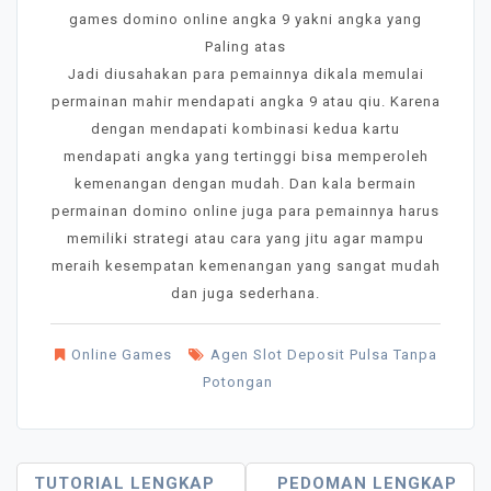
games domino online angka 9 yakni angka yang
Paling atas
Jadi diusahakan para pemainnya dikala memulai
permainan mahir mendapati angka 9 atau qiu. Karena
dengan mendapati kombinasi kedua kartu
mendapati angka yang tertinggi bisa memperoleh
kemenangan dengan mudah. Dan kala bermain
permainan domino online juga para pemainnya harus
memiliki strategi atau cara yang jitu agar mampu
meraih kesempatan kemenangan yang sangat mudah
dan juga sederhana.
Online Games
Agen Slot Deposit Pulsa Tanpa
Potongan
Post
TUTORIAL LENGKAP
PEDOMAN LENGKAP