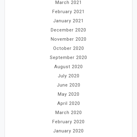
March 2021
February 2021
January 2021
December 2020
November 2020
October 2020
September 2020
August 2020
July 2020
June 2020
May 2020
April 2020
March 2020
February 2020
January 2020