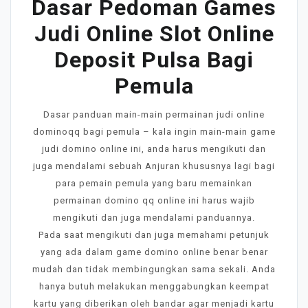
Dasar Pedoman Games
Judi Online Slot Online
Deposit Pulsa Bagi
Pemula
Dasar panduan main-main permainan judi online
dominoqq bagi pemula – kala ingin main-main game
judi domino online ini, anda harus mengikuti dan
juga mendalami sebuah Anjuran khususnya lagi bagi
para pemain pemula yang baru memainkan
permainan domino qq online ini harus wajib
mengikuti dan juga mendalami panduannya.
Pada saat mengikuti dan juga memahami petunjuk
yang ada dalam game domino online benar benar
mudah dan tidak membingungkan sama sekali. Anda
hanya butuh melakukan menggabungkan keempat
kartu yang diberikan oleh bandar agar menjadi kartu