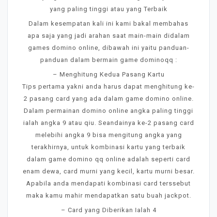
yang paling tinggi atau yang Terbaik
Dalam kesempatan kali ini kami bakal membahas
apa saja yang jadi arahan saat main-main didalam
games domino online, dibawah ini yaitu panduan-
panduan dalam bermain game dominoqq :
– Menghitung Kedua Pasang Kartu
Tips pertama yakni anda harus dapat menghitung ke-
2 pasang card yang ada dalam game domino online.
Dalam permainan domino online angka paling tinggi
ialah angka 9 atau qiu. Seandainya ke-2 pasang card
melebihi angka 9 bisa mengitung angka yang
terakhirnya, untuk kombinasi kartu yang terbaik
dalam game domino qq online adalah seperti card
enam dewa, card murni yang kecil, kartu murni besar.
Apabila anda mendapati kombinasi card terssebut
maka kamu mahir mendapatkan satu buah jackpot.
– Card yang Diberikan Ialah 4