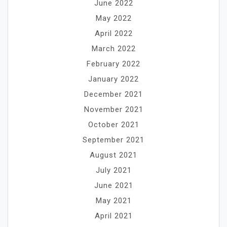
June 2022
May 2022
April 2022
March 2022
February 2022
January 2022
December 2021
November 2021
October 2021
September 2021
August 2021
July 2021
June 2021
May 2021
April 2021