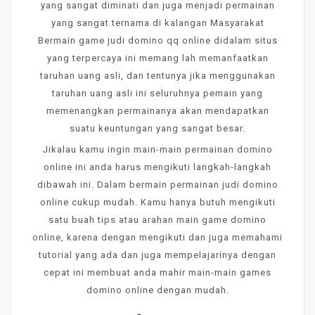
yang sangat diminati dan juga menjadi permainan
yang sangat ternama di kalangan Masyarakat
Bermain game judi domino qq online didalam situs
yang terpercaya ini memang lah memanfaatkan
taruhan uang asli, dan tentunya jika menggunakan
taruhan uang asli ini seluruhnya pemain yang
memenangkan permainanya akan mendapatkan
suatu keuntungan yang sangat besar.
Jikalau kamu ingin main-main permainan domino
online ini anda harus mengikuti langkah-langkah
dibawah ini. Dalam bermain permainan judi domino
online cukup mudah. Kamu hanya butuh mengikuti
satu buah tips atau arahan main game domino
online, karena dengan mengikuti dan juga memahami
tutorial yang ada dan juga mempelajarinya dengan
cepat ini membuat anda mahir main-main games
domino online dengan mudah.