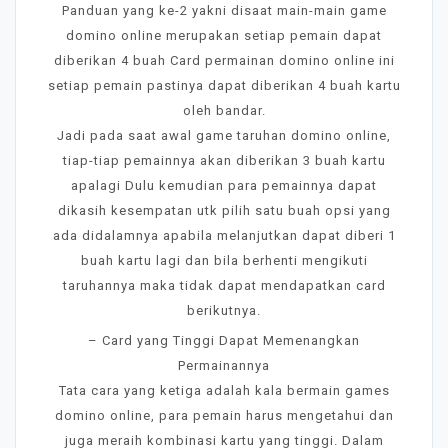
Panduan yang ke-2 yakni disaat main-main game
domino online merupakan setiap pemain dapat
diberikan 4 buah Card permainan domino online ini
setiap pemain pastinya dapat diberikan 4 buah kartu
oleh bandar.
Jadi pada saat awal game taruhan domino online,
tiap-tiap pemainnya akan diberikan 3 buah kartu
apalagi Dulu kemudian para pemainnya dapat
dikasih kesempatan utk pilih satu buah opsi yang
ada didalamnya apabila melanjutkan dapat diberi 1
buah kartu lagi dan bila berhenti mengikuti
taruhannya maka tidak dapat mendapatkan card
berikutnya.
– Card yang Tinggi Dapat Memenangkan
Permainannya
Tata cara yang ketiga adalah kala bermain games
domino online, para pemain harus mengetahui dan
juga meraih kombinasi kartu yang tinggi. Dalam