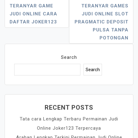
TERANYAR GAME
TERANYAR GAMES
Navigation
JUDI ONLINE CARA
JUDI ONLINE SLOT
DAFTAR JOKER123
PRAGMATIC DEPOSIT
PULSA TANPA
POTONGAN
Search
Search
RECENT POSTS
Tata cara Lengkap Terbaru Permainan Judi
Online Joker123 Terpercaya
Arahan Lengkap Terkini Permainan Judi Online