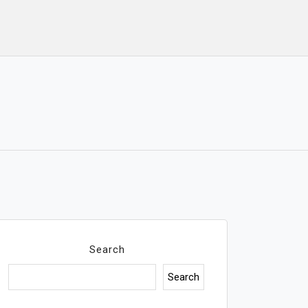
Search
Search