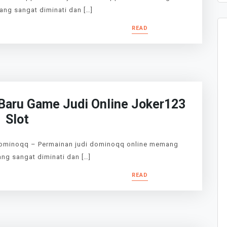
ng sangat diminati dan […]
READ
 Baru Game Judi Online Joker123
Slot
 dominoqq – Permainan judi dominoqq online memang
ng sangat diminati dan […]
READ