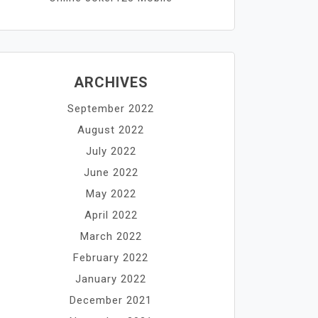
ARCHIVES
September 2022
August 2022
July 2022
June 2022
May 2022
April 2022
March 2022
February 2022
January 2022
December 2021