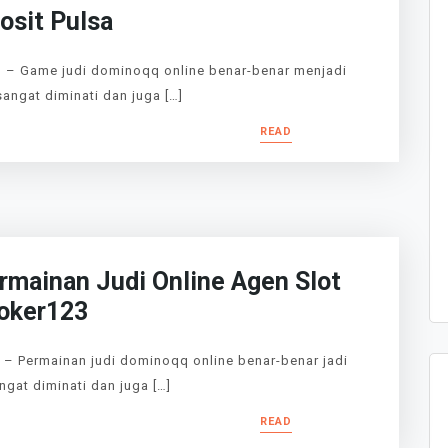
osit Pulsa
q – Game judi dominoqq online benar-benar menjadi
angat diminati dan juga […]
READ
rmainan Judi Online Agen Slot
oker123
– Permainan judi dominoqq online benar-benar jadi
gat diminati dan juga […]
READ