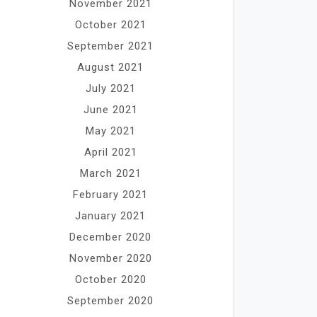
November 2021
October 2021
September 2021
August 2021
July 2021
June 2021
May 2021
April 2021
March 2021
February 2021
January 2021
December 2020
November 2020
October 2020
September 2020