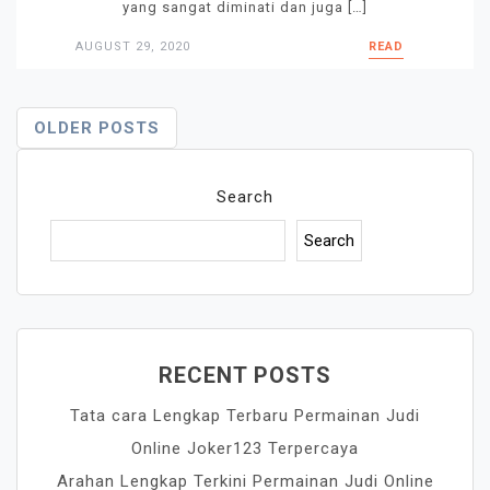
yang sangat diminati dan juga […]
AUGUST 29, 2020
READ
Posts
OLDER POSTS
Navigation
Search
Search
RECENT POSTS
Tata cara Lengkap Terbaru Permainan Judi
Online Joker123 Terpercaya
Arahan Lengkap Terkini Permainan Judi Online