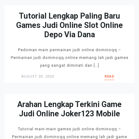
Tutorial Lengkap Paling Baru
Games Judi Online Slot Online
Depo Via Dana
Pedoman main permainan judi online dominoqq –
Permainan judi dominoqq online memang lah jadi games
yang sangat diminati dan […]
AUGUST 30, 2020
READ
Arahan Lengkap Terkini Game
Judi Online Joker123 Mobile
Tutorial main-main games judi online dominoqq –
Permainan judi dominoqq online memang lah jadi game