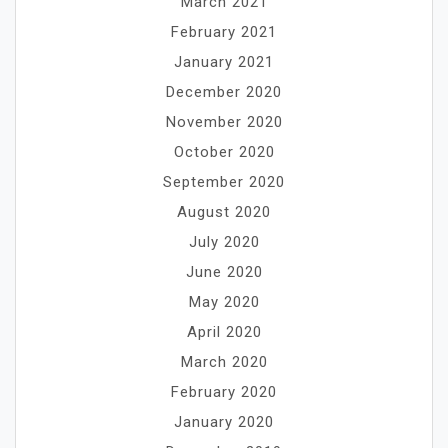
March 2021
February 2021
January 2021
December 2020
November 2020
October 2020
September 2020
August 2020
July 2020
June 2020
May 2020
April 2020
March 2020
February 2020
January 2020