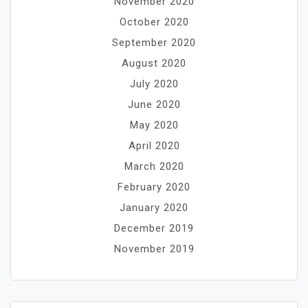
November 2020
October 2020
September 2020
August 2020
July 2020
June 2020
May 2020
April 2020
March 2020
February 2020
January 2020
December 2019
November 2019