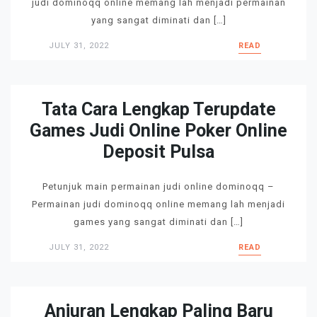
judi dominoqq online memang lah menjadi permainan
yang sangat diminati dan […]
JULY 31, 2022
READ
Tata Cara Lengkap Terupdate
Games Judi Online Poker Online
Deposit Pulsa
Petunjuk main permainan judi online dominoqq –
Permainan judi dominoqq online memang lah menjadi
games yang sangat diminati dan […]
JULY 31, 2022
READ
Anjuran Lengkap Paling Baru