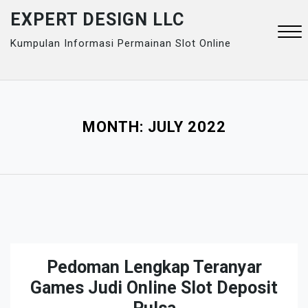
Skip
EXPERT DESIGN LLC
to
Kumpulan Informasi Permainan Slot Online
content
Close
Menu
MONTH:
JULY 2022
Pedoman Lengkap Teranyar
Games Judi Online Slot Deposit