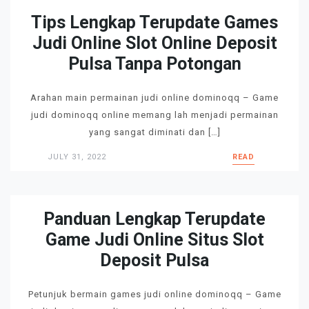
Tips Lengkap Terupdate Games
Judi Online Slot Online Deposit
Pulsa Tanpa Potongan
Arahan main permainan judi online dominoqq – Game
judi dominoqq online memang lah menjadi permainan
yang sangat diminati dan […]
JULY 31, 2022
READ
Panduan Lengkap Terupdate
Game Judi Online Situs Slot
Deposit Pulsa
Petunjuk bermain games judi online dominoqq – Game