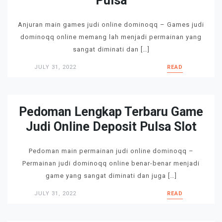
Pulsa
Anjuran main games judi online dominoqq – Games judi
dominoqq online memang lah menjadi permainan yang
sangat diminati dan […]
JULY 31, 2022
READ
Pedoman Lengkap Terbaru Game
Judi Online Deposit Pulsa Slot
Pedoman main permainan judi online dominoqq –
Permainan judi dominoqq online benar-benar menjadi
game yang sangat diminati dan juga […]
JULY 31, 2022
READ