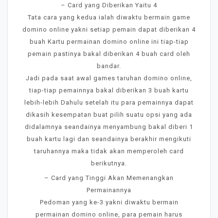
– Card yang Diberikan Yaitu 4
Tata cara yang kedua ialah diwaktu bermain game
domino online yakni setiap pemain dapat diberikan 4
buah Kartu permainan domino online ini tiap-tiap
pemain pastinya bakal diberikan 4 buah card oleh
bandar.
Jadi pada saat awal games taruhan domino online,
tiap-tiap pemainnya bakal diberikan 3 buah kartu
lebih-lebih Dahulu setelah itu para pemainnya dapat
dikasih kesempatan buat pilih suatu opsi yang ada
didalamnya seandainya menyambung bakal diberi 1
buah kartu lagi dan seandainya berakhir mengikuti
taruhannya maka tidak akan memperoleh card
berikutnya.
– Card yang Tinggi Akan Memenangkan
Permainannya
Pedoman yang ke-3 yakni diwaktu bermain
permainan domino online, para pemain harus