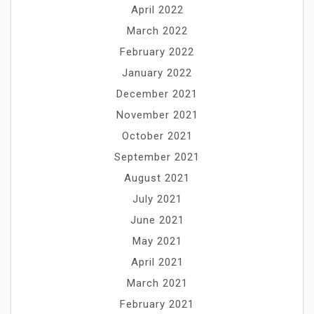
April 2022
March 2022
February 2022
January 2022
December 2021
November 2021
October 2021
September 2021
August 2021
July 2021
June 2021
May 2021
April 2021
March 2021
February 2021