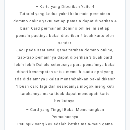
– Kartu yang Diberikan Yaitu 4
Tutorial yang kedua yakni kala main permainan
domino online yakni setiap pemain dapat diberikan 4
buah Card permainan domino online ini setiap
pemain pastinya bakal diberikan 4 buah kartu oleh
bandar.
Jadi pada saat awal game taruhan domino online,
tiap-tiap pemainnya dapat diberikan 3 buah card
lebih-lebih Dahulu seterusnya para pemainnya bakal
diberi kesempatan untuk memilih suatu opsi yang
ada didalamnya jikalau menambahkan bakal dikasih
1 buah card lagi dan seandainya mogok mengikuti
taruhannya maka tidak dapat mendapati kartu
berikutnya.
– Card yang Tinggi Bakal Memenangkan
Permainannya
Petunjuk yang ke3 adalah ketika main-main game