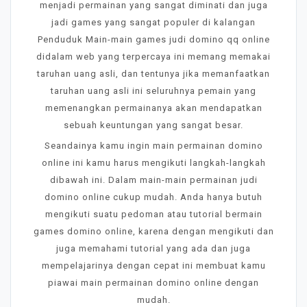
menjadi permainan yang sangat diminati dan juga
jadi games yang sangat populer di kalangan
Penduduk Main-main games judi domino qq online
didalam web yang terpercaya ini memang memakai
taruhan uang asli, dan tentunya jika memanfaatkan
taruhan uang asli ini seluruhnya pemain yang
memenangkan permainanya akan mendapatkan
sebuah keuntungan yang sangat besar.
Seandainya kamu ingin main permainan domino
online ini kamu harus mengikuti langkah-langkah
dibawah ini. Dalam main-main permainan judi
domino online cukup mudah. Anda hanya butuh
mengikuti suatu pedoman atau tutorial bermain
games domino online, karena dengan mengikuti dan
juga memahami tutorial yang ada dan juga
mempelajarinya dengan cepat ini membuat kamu
piawai main permainan domino online dengan
mudah.