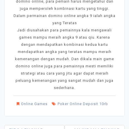
domino online, para pemain harus mengetahui dan
juga memperoleh kombinasi kartu yang tinggi.
Dalam permainan domino online angka 9 ialah angka
yang Teratas
Jadi diusahakan para pemainnya kala mengawali
games mampu meraih angka 9 atau qiu. Karena
dengan mendapatkan kombinasi kedua kartu
mendapatkan angka yang teratas mampu meraih
kemenangan dengan mudah. Dan dikala main game
domino online juga para pemainnya mesti memiliki
strategi atau cara yang jitu agar dapat meraih
peluang kemenangan yang sangat mudah dan juga
sederhana.
Online Games
Poker Online Deposit 10rb