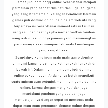
– Games judi dominoqq online benar-benar menjadi
permainan yang sangat diminati dan juga jadi game
yang sangat ternama di kalangan Penduduk Bermain
games judi domino qq online didalam website yang
terpercaya ini benar-benar memanfaatkan taruhan
uang asli, dan pastinya jika memanfaatkan taruhan
uang asli ini seluruhnya pemain yang memenangkan
permainanya akan memperoleh suatu keuntungan
yang sangat besar.
Seandainya kamu ingin main-main game domino
online ini kamu harus mengikuti langkah-langkah di
bawah ini. Dalam main-main game judi domino
online cukup mudah. Anda hanya butuh mengikuti
suatu anjuran atau petunjuk main-main game domino
online, karena dengan mengikuti dan juga
mendalami panduan yang ada dan juga
mempelajarinya dengan cepat ini membuat anda
dapat main-main permainan domino online dengan