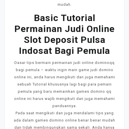
mudah.
Basic Tutorial
Permainan Judi Online
Slot Deposit Pulsa
Indosat Bagi Pemula
Dasar tips bermain permainan judi online dominoqq
bagi pemula – waktu ingin main game judi domino
online ini, anda harus mengikuti dan juga memahami
sebuah Tutorial khususnya lagi bagi para pemain
pemula yang baru memainkan games domino qq
online ini harus wajib mengikuti dan juga memahami
panduannya.
Pada saat mengikuti dan juga mendalami tips yang
ada dalam games domino online benar benar mudah
dan tidak membingungkan sama sekali. Anda hanya