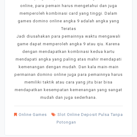
online, para pemain harus mengetahui dan juga
memperoleh kombinasi card yang tinggi. Dalam
games domino online angka 9 adalah angka yang
Teratas
Jadi diusahakan para pemainnya waktu mengawali
game dapat memperoleh angka 9 atau qiu. Karena
dengan mendapatkan kombinasi kedua kartu
mendapati angka yang paling atas mahir mendapati
kemenangan dengan mudah. Dan kala main-main
permainan domino online juga para pemainnya harus
memiliki taktik atau cara yang jitu biar bisa
mendapatkan kesempatan kemenangan yang sangat
mudah dan juga sederhana.
Online Games
Slot Online Deposit Pulsa Tanpa
Potongan