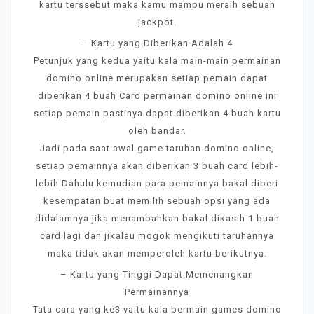
kartu terssebut maka kamu mampu meraih sebuah
jackpot.
– Kartu yang Diberikan Adalah 4
Petunjuk yang kedua yaitu kala main-main permainan
domino online merupakan setiap pemain dapat
diberikan 4 buah Card permainan domino online ini
setiap pemain pastinya dapat diberikan 4 buah kartu
oleh bandar.
Jadi pada saat awal game taruhan domino online,
setiap pemainnya akan diberikan 3 buah card lebih-
lebih Dahulu kemudian para pemainnya bakal diberi
kesempatan buat memilih sebuah opsi yang ada
didalamnya jika menambahkan bakal dikasih 1 buah
card lagi dan jikalau mogok mengikuti taruhannya
maka tidak akan memperoleh kartu berikutnya.
– Kartu yang Tinggi Dapat Memenangkan
Permainannya
Tata cara yang ke3 yaitu kala bermain games domino