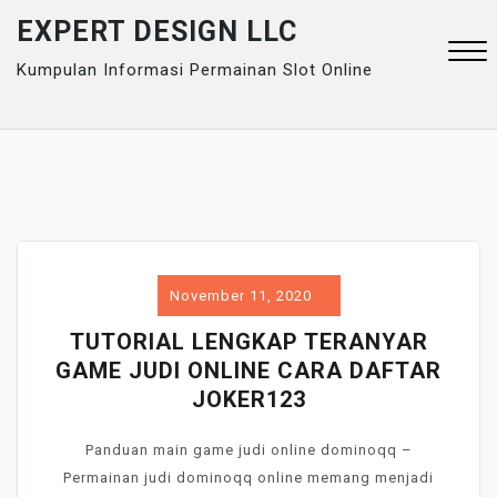
Skip
EXPERT DESIGN LLC
to
Kumpulan Informasi Permainan Slot Online
content
Close
Menu
November 11, 2020
TUTORIAL LENGKAP TERANYAR
GAME JUDI ONLINE CARA DAFTAR
JOKER123
Panduan main game judi online dominoqq –
Permainan judi dominoqq online memang menjadi