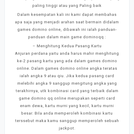
paling tinggi atau yang Paling baik
Dalam kesempatan kali ini kami dapat membahas
apa saja yang menjadi arahan saat bermain didalam
games domino online, dibawah ini ialah panduan-
panduan dalam main game dominoqq :
– Menghitung Kedua Pasang Kartu
Anjuran perdana yaitu anda harus mahir menghitung
ke-2 pasang kartu yang ada dalam games domino
online. Dalam games domino online angka teratas
ialah angka 9 atau qiu. Jika kedua pasang card
melebihi angka 9 sanggup mengitung angka yang
terakhirnya, utk kombinasi card yang terbaik dalam
game domino qq online merupakan seperti card
enam dewa, kartu murni yang kecil, kartu murni
besar. Bila anda memperoleh kombinasi kartu
terssebut maka kamu sanggup memperoleh sebuah
jackpot.