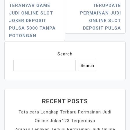
TERANYAR GAME
TERUPDATE
Navigation
JUDI ONLINE SLOT
PERMAINAN JUDI
JOKER DEPOSIT
ONLINE SLOT
PULSA 5000 TANPA
DEPOSIT PULSA
POTONGAN
Search
Search
RECENT POSTS
Tata cara Lengkap Terbaru Permainan Judi
Online Joker123 Terpercaya
Arahan Lengkap Terkini Permainan Judi Online