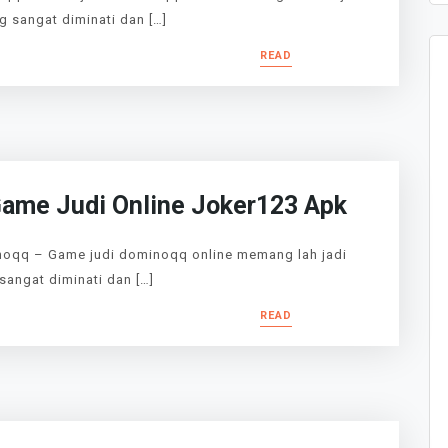
 sangat diminati dan […]
READ
Game Judi Online Joker123 Apk
inoqq – Game judi dominoqq online memang lah jadi
angat diminati dan […]
READ