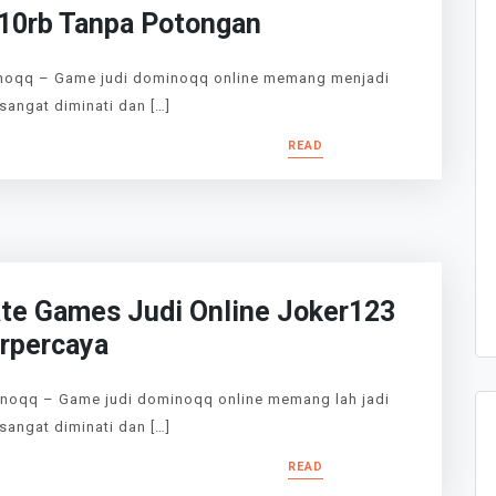
 10rb Tanpa Potongan
minoqq – Game judi dominoqq online memang menjadi
angat diminati dan […]
READ
ate Games Judi Online Joker123
rpercaya
inoqq – Game judi dominoqq online memang lah jadi
angat diminati dan […]
READ