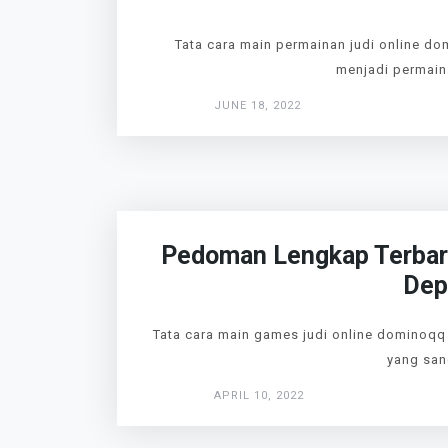
Tata cara main permainan judi online 
menjadi permaina
JUNE 18, 2022
Pedoman Lengkap Terbar
Dep
Tata cara main games judi online dominoq
yang sang
APRIL 10, 2022