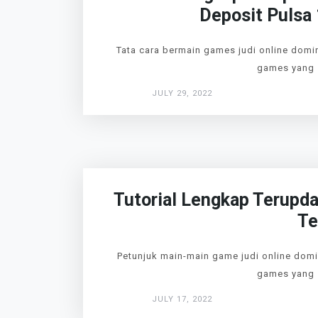
Deposit Pulsa
Tata cara bermain games judi online do
games yang s
JULY 29, 2022
Tutorial Lengkap Terupd
Te
Petunjuk main-main game judi online dom
games yang s
JULY 17, 2022