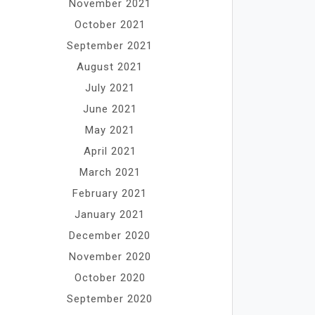
November 2021
October 2021
September 2021
August 2021
July 2021
June 2021
May 2021
April 2021
March 2021
February 2021
January 2021
December 2020
November 2020
October 2020
September 2020