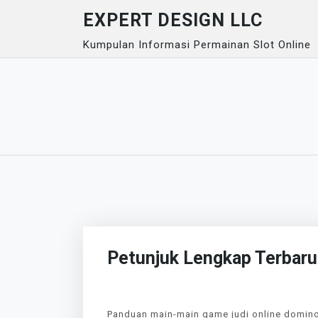
Skip
EXPERT DESIGN LLC
to
Kumpulan Informasi Permainan Slot Online
content
Petunjuk Lengkap Terbaru
Panduan main-main game judi online domin