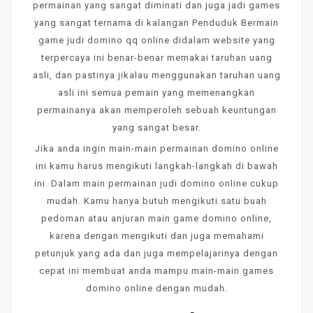
permainan yang sangat diminati dan juga jadi games
yang sangat ternama di kalangan Penduduk Bermain
game judi domino qq online didalam website yang
terpercaya ini benar-benar memakai taruhan uang
asli, dan pastinya jikalau menggunakan taruhan uang
asli ini semua pemain yang memenangkan
permainanya akan memperoleh sebuah keuntungan
yang sangat besar.
Jika anda ingin main-main permainan domino online
ini kamu harus mengikuti langkah-langkah di bawah
ini. Dalam main permainan judi domino online cukup
mudah. Kamu hanya butuh mengikuti satu buah
pedoman atau anjuran main game domino online,
karena dengan mengikuti dan juga memahami
petunjuk yang ada dan juga mempelajarinya dengan
cepat ini membuat anda mampu main-main games
domino online dengan mudah.