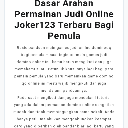
Dasar Arahan
Permainan Judi Online
Joker123 Terbaru Bagi
Pemula
Basic panduan main games judi online dominoqq
bagi pemula – saat ingin bermain games judi
domino online ini, kamu harus mengikuti dan juga
memahami suatu Petunjuk khususnya lagi bagi para
pemain pemula yang baru memainkan game domino
qq online ini mesti wajib mengikuti dan juga
mendalami panduannya.
Pada saat mengikuti dan juga mendalami tutorial
yang ada dalam permainan domino online sangatlah
mudah dan tidak membingungkan sama sekali. Anda
hanya perlu melakukan menggabungkan keempat
card yang diberikan oleh bandar biar jadi kartu yang