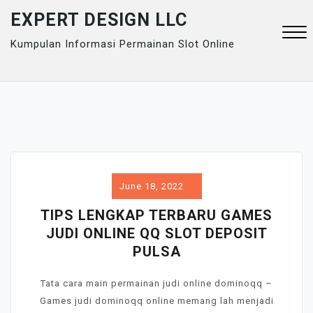
Skip
EXPERT DESIGN LLC
to
Kumpulan Informasi Permainan Slot Online
content
Close
Menu
June 18, 2022
TIPS LENGKAP TERBARU GAMES
JUDI ONLINE QQ SLOT DEPOSIT
PULSA
Tata cara main permainan judi online dominoqq –
Games judi dominoqq online memang lah menjadi