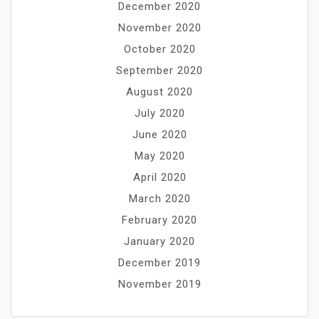
December 2020
November 2020
October 2020
September 2020
August 2020
July 2020
June 2020
May 2020
April 2020
March 2020
February 2020
January 2020
December 2019
November 2019