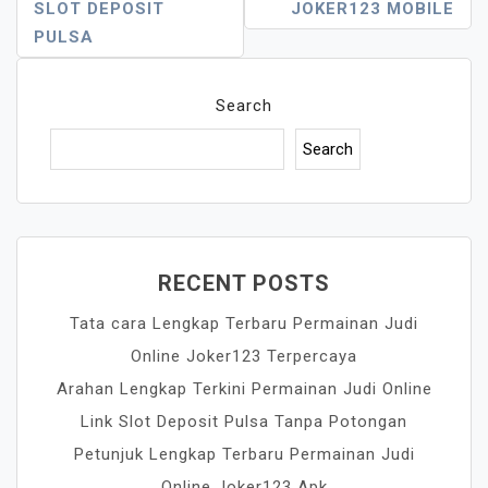
SLOT DEPOSIT
JOKER123 MOBILE
PULSA
Search
Search
RECENT POSTS
Tata cara Lengkap Terbaru Permainan Judi
Online Joker123 Terpercaya
Arahan Lengkap Terkini Permainan Judi Online
Link Slot Deposit Pulsa Tanpa Potongan
Petunjuk Lengkap Terbaru Permainan Judi
Online Joker123 Apk