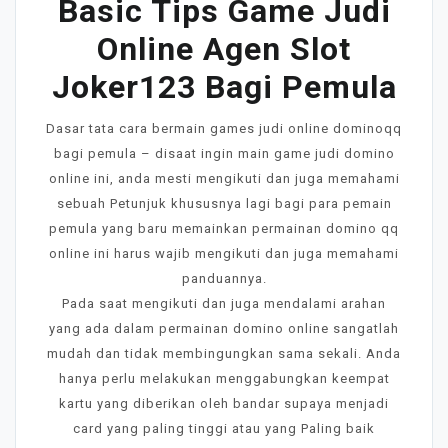
Basic Tips Game Judi
Online Agen Slot
Joker123 Bagi Pemula
Dasar tata cara bermain games judi online dominoqq
bagi pemula – disaat ingin main game judi domino
online ini, anda mesti mengikuti dan juga memahami
sebuah Petunjuk khususnya lagi bagi para pemain
pemula yang baru memainkan permainan domino qq
online ini harus wajib mengikuti dan juga memahami
panduannya.
Pada saat mengikuti dan juga mendalami arahan
yang ada dalam permainan domino online sangatlah
mudah dan tidak membingungkan sama sekali. Anda
hanya perlu melakukan menggabungkan keempat
kartu yang diberikan oleh bandar supaya menjadi
card yang paling tinggi atau yang Paling baik