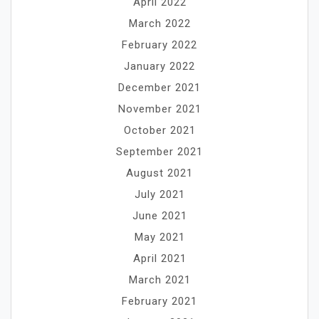
April 2022
March 2022
February 2022
January 2022
December 2021
November 2021
October 2021
September 2021
August 2021
July 2021
June 2021
May 2021
April 2021
March 2021
February 2021