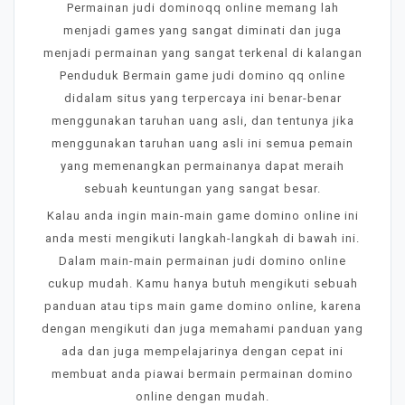
Permainan judi dominoqq online memang lah
menjadi games yang sangat diminati dan juga
menjadi permainan yang sangat terkenal di kalangan
Penduduk Bermain game judi domino qq online
didalam situs yang terpercaya ini benar-benar
menggunakan taruhan uang asli, dan tentunya jika
menggunakan taruhan uang asli ini semua pemain
yang memenangkan permainanya dapat meraih
sebuah keuntungan yang sangat besar.
Kalau anda ingin main-main game domino online ini
anda mesti mengikuti langkah-langkah di bawah ini.
Dalam main-main permainan judi domino online
cukup mudah. Kamu hanya butuh mengikuti sebuah
panduan atau tips main game domino online, karena
dengan mengikuti dan juga memahami panduan yang
ada dan juga mempelajarinya dengan cepat ini
membuat anda piawai bermain permainan domino
online dengan mudah.