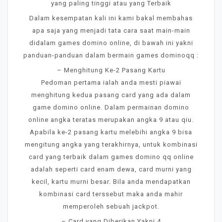
yang paling tinggi atau yang Terbaik
Dalam kesempatan kali ini kami bakal membahas
apa saja yang menjadi tata cara saat main-main
didalam games domino online, di bawah ini yakni
panduan-panduan dalam bermain games dominoqq :
– Menghitung Ke-2 Pasang Kartu
Pedoman pertama ialah anda mesti piawai
menghitung kedua pasang card yang ada dalam
game domino online. Dalam permainan domino
online angka teratas merupakan angka 9 atau qiu.
Apabila ke-2 pasang kartu melebihi angka 9 bisa
mengitung angka yang terakhirnya, untuk kombinasi
card yang terbaik dalam games domino qq online
adalah seperti card enam dewa, card murni yang
kecil, kartu murni besar. Bila anda mendapatkan
kombinasi card terssebut maka anda mahir
memperoleh sebuah jackpot.
– Card yang Diberikan Yakni 4