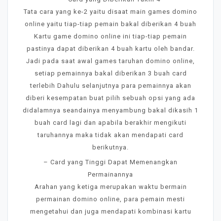
Tata cara yang ke-2 yaitu disaat main games domino
online yaitu tiap-tiap pemain bakal diberikan 4 buah
Kartu game domino online ini tiap-tiap pemain
pastinya dapat diberikan 4 buah kartu oleh bandar.
Jadi pada saat awal games taruhan domino online,
setiap pemainnya bakal diberikan 3 buah card
terlebih Dahulu selanjutnya para pemainnya akan
diberi kesempatan buat pilih sebuah opsi yang ada
didalamnya seandainya menyambung bakal dikasih 1
buah card lagi dan apabila berakhir mengikuti
taruhannya maka tidak akan mendapati card
berikutnya.
– Card yang Tinggi Dapat Memenangkan
Permainannya
Arahan yang ketiga merupakan waktu bermain
permainan domino online, para pemain mesti
mengetahui dan juga mendapati kombinasi kartu