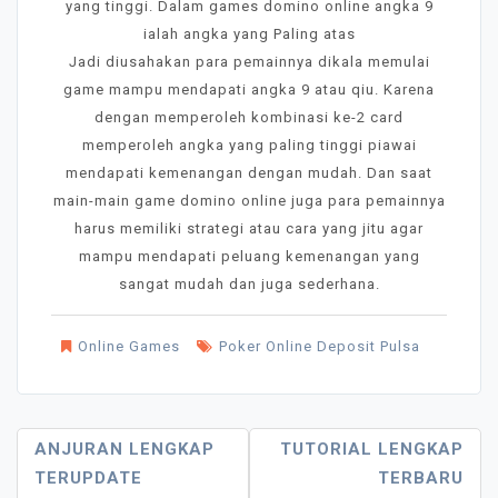
yang tinggi. Dalam games domino online angka 9
ialah angka yang Paling atas
Jadi diusahakan para pemainnya dikala memulai
game mampu mendapati angka 9 atau qiu. Karena
dengan memperoleh kombinasi ke-2 card
memperoleh angka yang paling tinggi piawai
mendapati kemenangan dengan mudah. Dan saat
main-main game domino online juga para pemainnya
harus memiliki strategi atau cara yang jitu agar
mampu mendapati peluang kemenangan yang
sangat mudah dan juga sederhana.
Online Games
Poker Online Deposit Pulsa
Post
ANJURAN LENGKAP
TUTORIAL LENGKAP
TERUPDATE
TERBARU
Navigation