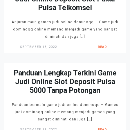
Pulsa Telkomsel
Anjuran main games judi online dominoqq – Game judi
dominoqq online memang menjadi game yang sangat
diminati dan juga […]
SEPTEMBER 18, 2022
READ
Panduan Lengkap Terkini Game
Judi Online Slot Deposit Pulsa
5000 Tanpa Potongan
Panduan bermain game judi online dominoqq – Games
judi dominoqq online memang menjadi games yang
sangat diminati dan juga […]
SEPTEMBER 11, 2022
READ