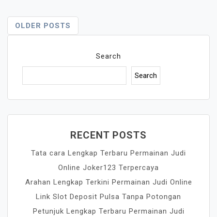
Posts
OLDER POSTS
Navigation
Search
Search
RECENT POSTS
Tata cara Lengkap Terbaru Permainan Judi
Online Joker123 Terpercaya
Arahan Lengkap Terkini Permainan Judi Online
Link Slot Deposit Pulsa Tanpa Potongan
Petunjuk Lengkap Terbaru Permainan Judi