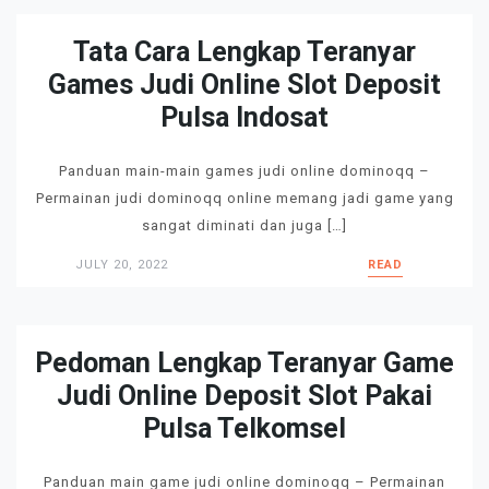
Tata Cara Lengkap Teranyar
Games Judi Online Slot Deposit
Pulsa Indosat
Panduan main-main games judi online dominoqq –
Permainan judi dominoqq online memang jadi game yang
sangat diminati dan juga […]
JULY 20, 2022
READ
Pedoman Lengkap Teranyar Game
Judi Online Deposit Slot Pakai
Pulsa Telkomsel
Panduan main game judi online dominoqq – Permainan