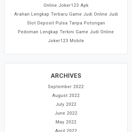
Online Joker123 Apk
Arahan Lengkap Terbaru Game Judi Online Judi
Slot Deposit Pulsa Tanpa Potongan
Pedoman Lengkap Terkini Game Judi Online
Joker123 Mobile
ARCHIVES
September 2022
August 2022
July 2022
June 2022
May 2022
April 2022