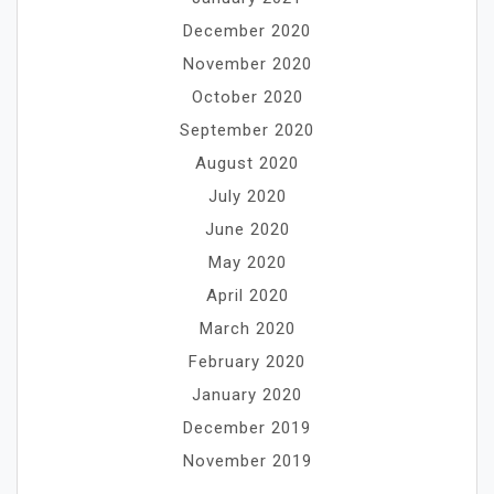
December 2020
November 2020
October 2020
September 2020
August 2020
July 2020
June 2020
May 2020
April 2020
March 2020
February 2020
January 2020
December 2019
November 2019