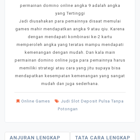
permainan domino online angka 9 adalah angka
yang Tertinggi
Jadi diusahakan para pemainnya disaat memulai
games mahir mendapatkan angka 9 atau qiu. Karena
dengan mendapati kombinasi ke-2 kartu
memperoleh angka yang teratas mampu mendapati
kemenangan dengan mudah. Dan kala main
permainan domino online juga para pemainnya harus
memiliki strategi atau cara yang jitu supaya bisa
mendapatkan kesempatan kemenangan yang sangat
mudah dan juga sederhana.
Online Games
Judi Slot Deposit Pulsa Tanpa
Potongan
Post
ANJURAN LENGKAP
TATA CARA LENGKAP