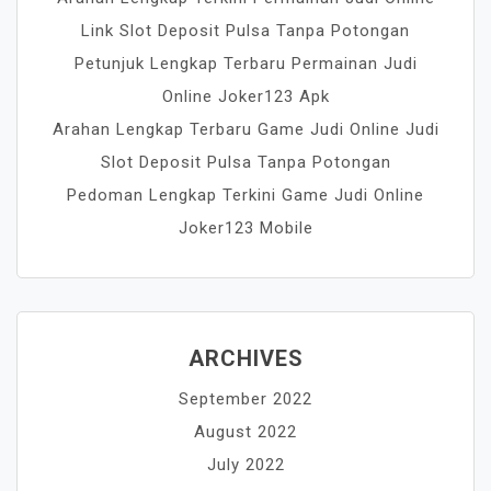
Link Slot Deposit Pulsa Tanpa Potongan
Petunjuk Lengkap Terbaru Permainan Judi
Online Joker123 Apk
Arahan Lengkap Terbaru Game Judi Online Judi
Slot Deposit Pulsa Tanpa Potongan
Pedoman Lengkap Terkini Game Judi Online
Joker123 Mobile
ARCHIVES
September 2022
August 2022
July 2022