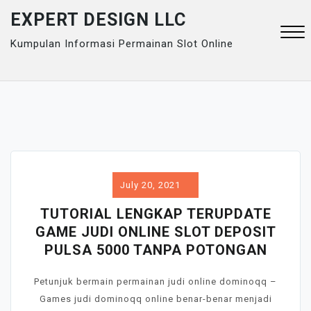
Skip
EXPERT DESIGN LLC
to
Kumpulan Informasi Permainan Slot Online
content
Close
Menu
July 20, 2021
TUTORIAL LENGKAP TERUPDATE
GAME JUDI ONLINE SLOT DEPOSIT
PULSA 5000 TANPA POTONGAN
Petunjuk bermain permainan judi online dominoqq –
Games judi dominoqq online benar-benar menjadi