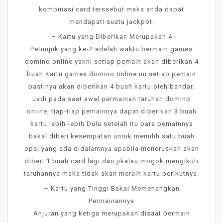
kombinasi card terssebut maka anda dapat
mendapati suatu jackpot.
– Kartu yang Diberikan Merupakan 4
Petunjuk yang ke-2 adalah waktu bermain games
domino online yakni setiap pemain akan diberikan 4
buah Kartu games domino online ini setiap pemain
pastinya akan diberikan 4 buah kartu oleh bandar.
Jadi pada saat awal permainan taruhan domino
online, tiap-tiap pemainnya dapat diberikan 3 buah
kartu lebih-lebih Dulu setelah itu para pemainnya
bakal diberi kesempatan untuk memilih satu buah
opsi yang ada didalamnya apabila meneruskan akan
diberi 1 buah card lagi dan jikalau mogok mengikuti
taruhannya maka tidak akan meraih kartu berikutnya.
– Kartu yang Tinggi Bakal Memenangkan
Permainannya
Anjuran yang ketiga merupakan disaat bermain