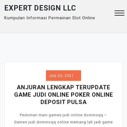
Skip
EXPERT DESIGN LLC
to
Kumpulan Informasi Permainan Slot Online
content
Close
Menu
July 20, 2021
ANJURAN LENGKAP TERUPDATE
GAME JUDI ONLINE POKER ONLINE
DEPOSIT PULSA
Pedoman main games judi online dominoqq –
Games judi dominoqq online memang lah jadi game