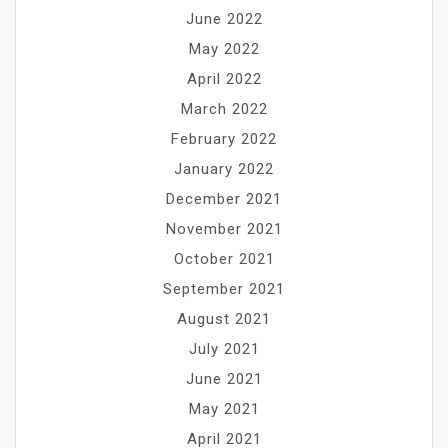
June 2022
May 2022
April 2022
March 2022
February 2022
January 2022
December 2021
November 2021
October 2021
September 2021
August 2021
July 2021
June 2021
May 2021
April 2021