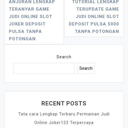
Post
ANJURAN LENGKAP
TUTORIAL LENGKAP
TERANYAR GAME
TERUPDATE GAME
Navigation
JUDI ONLINE SLOT
JUDI ONLINE SLOT
JOKER DEPOSIT
DEPOSIT PULSA 5000
PULSA TANPA
TANPA POTONGAN
POTONGAN
Search
Search
RECENT POSTS
Tata cara Lengkap Terbaru Permainan Judi
Online Joker123 Terpercaya