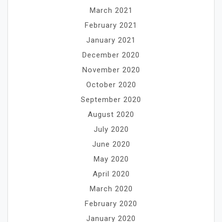
March 2021
February 2021
January 2021
December 2020
November 2020
October 2020
September 2020
August 2020
July 2020
June 2020
May 2020
April 2020
March 2020
February 2020
January 2020