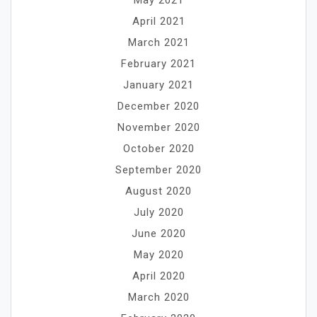
April 2021
March 2021
February 2021
January 2021
December 2020
November 2020
October 2020
September 2020
August 2020
July 2020
June 2020
May 2020
April 2020
March 2020