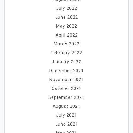
July 2022
June 2022
May 2022
April 2022
March 2022
February 2022
January 2022
December 2021
November 2021
October 2021
September 2021
August 2021
July 2021
June 2021
May 2021