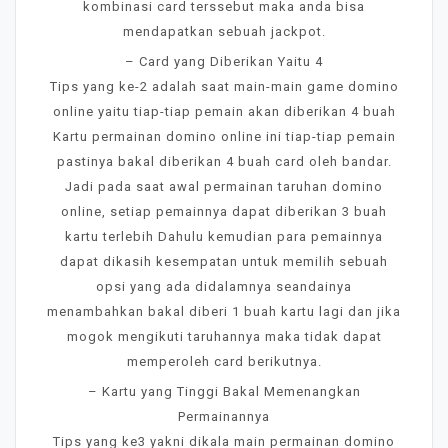
kombinasi card terssebut maka anda bisa
mendapatkan sebuah jackpot.
– Card yang Diberikan Yaitu 4
Tips yang ke-2 adalah saat main-main game domino
online yaitu tiap-tiap pemain akan diberikan 4 buah
Kartu permainan domino online ini tiap-tiap pemain
pastinya bakal diberikan 4 buah card oleh bandar.
Jadi pada saat awal permainan taruhan domino
online, setiap pemainnya dapat diberikan 3 buah
kartu terlebih Dahulu kemudian para pemainnya
dapat dikasih kesempatan untuk memilih sebuah
opsi yang ada didalamnya seandainya
menambahkan bakal diberi 1 buah kartu lagi dan jika
mogok mengikuti taruhannya maka tidak dapat
memperoleh card berikutnya.
– Kartu yang Tinggi Bakal Memenangkan
Permainannya
Tips yang ke3 yakni dikala main permainan domino