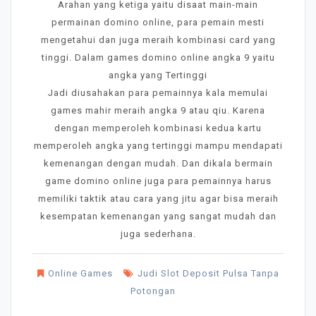
Arahan yang ketiga yaitu disaat main-main
permainan domino online, para pemain mesti
mengetahui dan juga meraih kombinasi card yang
tinggi. Dalam games domino online angka 9 yaitu
angka yang Tertinggi
Jadi diusahakan para pemainnya kala memulai
games mahir meraih angka 9 atau qiu. Karena
dengan memperoleh kombinasi kedua kartu
memperoleh angka yang tertinggi mampu mendapati
kemenangan dengan mudah. Dan dikala bermain
game domino online juga para pemainnya harus
memiliki taktik atau cara yang jitu agar bisa meraih
kesempatan kemenangan yang sangat mudah dan
juga sederhana.
Online Games
Judi Slot Deposit Pulsa Tanpa
Potongan