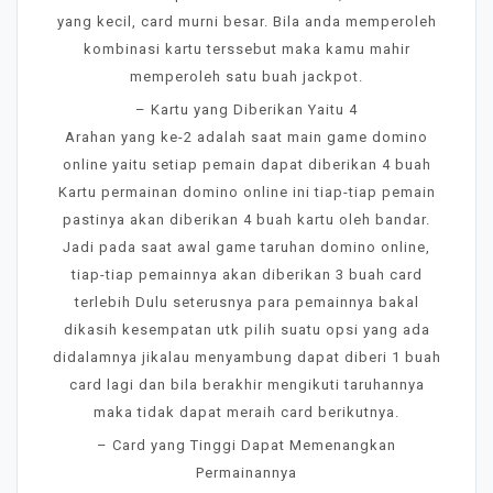
yang kecil, card murni besar. Bila anda memperoleh
kombinasi kartu terssebut maka kamu mahir
memperoleh satu buah jackpot.
– Kartu yang Diberikan Yaitu 4
Arahan yang ke-2 adalah saat main game domino
online yaitu setiap pemain dapat diberikan 4 buah
Kartu permainan domino online ini tiap-tiap pemain
pastinya akan diberikan 4 buah kartu oleh bandar.
Jadi pada saat awal game taruhan domino online,
tiap-tiap pemainnya akan diberikan 3 buah card
terlebih Dulu seterusnya para pemainnya bakal
dikasih kesempatan utk pilih suatu opsi yang ada
didalamnya jikalau menyambung dapat diberi 1 buah
card lagi dan bila berakhir mengikuti taruhannya
maka tidak dapat meraih card berikutnya.
– Card yang Tinggi Dapat Memenangkan
Permainannya