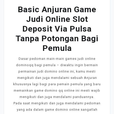
Basic Anjuran Game
Judi Online Slot
Deposit Via Pulsa
Tanpa Potongan Bagi
Pemula
Dasar pedoman main-main games judi online
dominoqq bagi pemula – diwaktu ingin bermain
permainan judi domino online ini, kamu mesti
mengikuti dan juga mendalami sebuah Anjuran
khususnya lagi bagi para pemain pemula yang baru
memainkan game domino qq online ini mesti wajib
mengikuti dan juga mendalami panduannya.
Pada saat mengikuti dan juga mendalami pedoman
yang ada dalam game domino online sangatlah