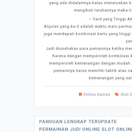
yang ada didalamnya kalau meneruskan bak
mengikuti taruhannya maka t
– Card yang Tinggi 
Anjuran yang ke-3 adalah waktu main perma
juga mendapati kombinasi kartu yang tingg
yan
Jadi diusahakan para pemainnya ketika me
Karena dengan memperoleh kombinasi k
memperoleh kemenangan dengan mudah. D
pemainnya harus memiliki taktik atau c
kemenangan yang san
Online Games
Slot 
Post
PANDUAN LENGKAP TERUPDATE
PERMAINAN JUDI ONLINE SLOT ONLIN