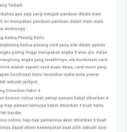
ang Terbaik
embahas apa saja yang menjadi panduan dikala main
ah ini merupakan panduan-panduan dalam main-main
e dominoqq :
ng Kedua Pasang Kartu
 menghitung kedua pasang card yang ada dalam games
ngka paling tinggi merupakan angka 9 atau qiu. Kalau
engitung angka yang terakhirnya, utk kombinasi card
line adalah seperti card enam dewa, card murni yang
dapati kombinasi kartu terssebut maka anda piawai
eh sebuah jackpot.
ng Diberikan Yakni 4
s domino online ialah setiap pemain bakal diberikan 4
ap-tiap pemain tentunya bakal diberikan 4 buah kartu
leh bandar.
no online, tiap-tiap pemainnya akan diberikan 3 buah
ainnya dapat diberi kesempatan buat pilih sebuah opsi