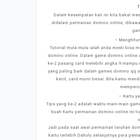
y
Dalam kesempatan kali ini kita bakal m
didalam permainan domino online, dibaw
gam
– Menghitu
Tutorial mula-mula ialah anda mesti bisa
domino online. Dalam game domino online a
ke-2 pasang card melebihi angka 9 mampu m
yang paling baik dalam games domino qq on
kecil, card murni besar. Bila kamu men
memperol
– Kartu ya
Tips yang ke-2 adalah waktu main-main game
buah Kartu permainan domino online ini ti
o
Jadi pada saat awal permainan taruhan domi
kartu terlebih Dahulu selanjutnya para pem