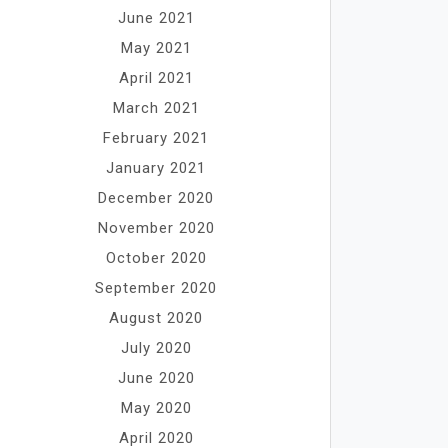
June 2021
May 2021
April 2021
March 2021
February 2021
January 2021
December 2020
November 2020
October 2020
September 2020
August 2020
July 2020
June 2020
May 2020
April 2020