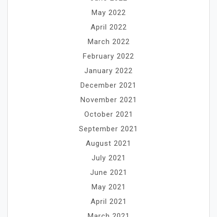
May 2022
April 2022
March 2022
February 2022
January 2022
December 2021
November 2021
October 2021
September 2021
August 2021
July 2021
June 2021
May 2021
April 2021
March 2021