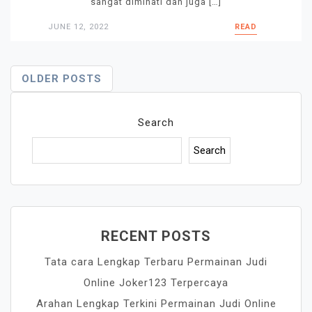
sangat diminati dan juga […]
JUNE 12, 2022
READ
Posts
OLDER POSTS
Navigation
Search
Search
RECENT POSTS
Tata cara Lengkap Terbaru Permainan Judi
Online Joker123 Terpercaya
Arahan Lengkap Terkini Permainan Judi Online