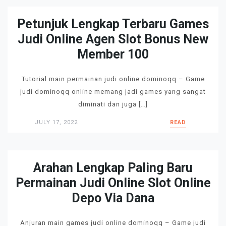
Petunjuk Lengkap Terbaru Games
Judi Online Agen Slot Bonus New
Member 100
Tutorial main permainan judi online dominoqq – Game
judi dominoqq online memang jadi games yang sangat
diminati dan juga […]
JULY 17, 2022
READ
Arahan Lengkap Paling Baru
Permainan Judi Online Slot Online
Depo Via Dana
Anjuran main games judi online dominoqq – Game judi