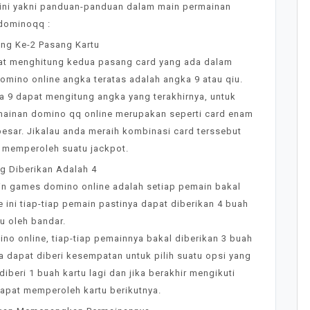
ini yakni panduan-panduan dalam main permainan
dominoqq :
ng Ke-2 Pasang Kartu
pat menghitung kedua pasang card yang ada dalam
mino online angka teratas adalah angka 9 atau qiu.
a 9 dapat mengitung angka yang terakhirnya, untuk
mainan domino qq online merupakan seperti card enam
besar. Jikalau anda meraih kombinasi card terssebut
 memperoleh suatu jackpot.
g Diberikan Adalah 4
in games domino online adalah setiap pemain bakal
ini tiap-tiap pemain pastinya dapat diberikan 4 buah
tu oleh bandar.
no online, tiap-tiap pemainnya bakal diberikan 3 buah
 dapat diberi kesempatan untuk pilih suatu opsi yang
beri 1 buah kartu lagi dan jika berakhir mengikuti
apat memperoleh kartu berikutnya.