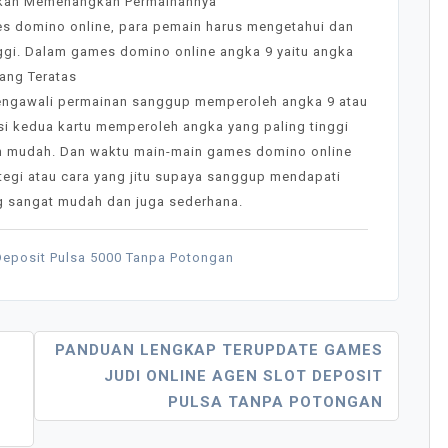
 Akan Memenangkan Permainannya
mes domino online, para pemain harus mengetahui dan
ggi. Dalam games domino online angka 9 yaitu angka
ang Teratas
engawali permainan sanggup memperoleh angka 9 atau
i kedua kartu memperoleh angka yang paling tinggi
mudah. Dan waktu main-main games domino online
tegi atau cara yang jitu supaya sanggup mendapati
 sangat mudah dan juga sederhana.
Deposit Pulsa 5000 Tanpa Potongan
PANDUAN LENGKAP TERUPDATE GAMES
JUDI ONLINE AGEN SLOT DEPOSIT
PULSA TANPA POTONGAN