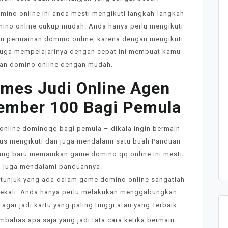
mino online ini anda mesti mengikuti langkah-langkah
mino online cukup mudah. Anda hanya perlu mengikuti
n permainan domino online, karena dengan mengikuti
juga mempelajarinya dengan cepat ini membuat kamu
nan domino online dengan mudah.
ames Judi Online Agen
ember 100 Bagi Pemula
online dominoqq bagi pemula – dikala ingin bermain
arus mengikuti dan juga mendalami satu buah Panduan
ang baru memainkan game domino qq online ini mesti
n juga mendalami panduannya.
etunjuk yang ada dalam game domino online sangatlah
ekali. Anda hanya perlu melakukan menggabungkan
gar jadi kartu yang paling tinggi atau yang Terbaik
mbahas apa saja yang jadi tata cara ketika bermain