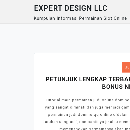
Skip
EXPERT DESIGN LLC
to
Kumpulan Informasi Permainan Slot Online
content
Ju
PETUNJUK LENGKAP TERBAR
BONUS N
Tutorial main permainan judi online domi
yang sangat diminati dan juga menjadi gam
permainan judi domino qq online didalam
taruhan uang asli, dan pastinya jikalau mem
memenangkan permainanya akan mer