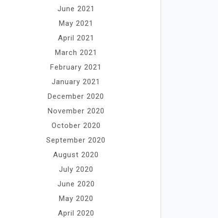
June 2021
May 2021
April 2021
March 2021
February 2021
January 2021
December 2020
November 2020
October 2020
September 2020
August 2020
July 2020
June 2020
May 2020
April 2020