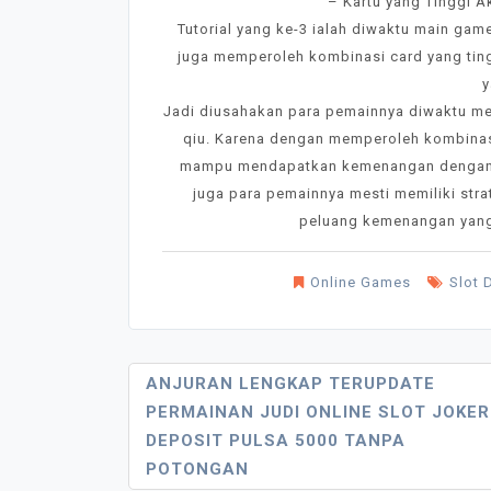
– Kartu yang Tinggi
Tutorial yang ke-3 ialah diwaktu main ga
juga memperoleh kombinasi card yang tin
y
Jadi diusahakan para pemainnya diwaktu m
qiu. Karena dengan memperoleh kombinas
mampu mendapatkan kemenangan dengan 
juga para pemainnya mesti memiliki stra
peluang kemenangan yang
Online Games
Slot 
Post
ANJURAN LENGKAP TERUPDATE
PERMAINAN JUDI ONLINE SLOT JOKER
Navigation
DEPOSIT PULSA 5000 TANPA
POTONGAN