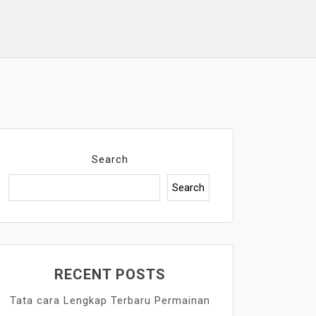
Search
Search
RECENT POSTS
Tata cara Lengkap Terbaru Permainan