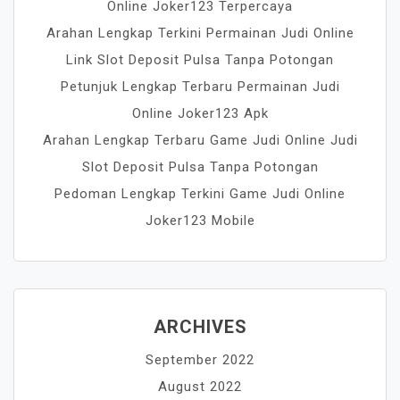
Online Joker123 Terpercaya
Arahan Lengkap Terkini Permainan Judi Online
Link Slot Deposit Pulsa Tanpa Potongan
Petunjuk Lengkap Terbaru Permainan Judi
Online Joker123 Apk
Arahan Lengkap Terbaru Game Judi Online Judi
Slot Deposit Pulsa Tanpa Potongan
Pedoman Lengkap Terkini Game Judi Online
Joker123 Mobile
ARCHIVES
September 2022
August 2022