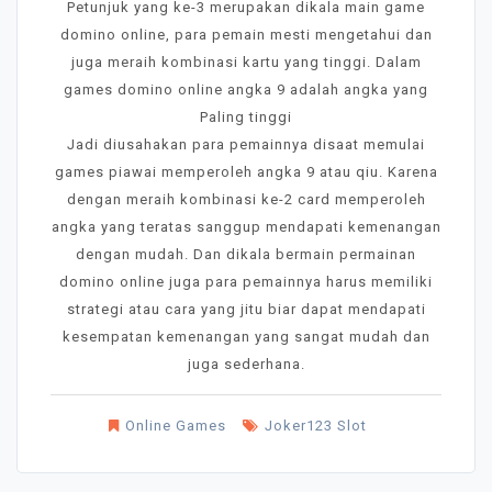
Petunjuk yang ke-3 merupakan dikala main game
domino online, para pemain mesti mengetahui dan
juga meraih kombinasi kartu yang tinggi. Dalam
games domino online angka 9 adalah angka yang
Paling tinggi
Jadi diusahakan para pemainnya disaat memulai
games piawai memperoleh angka 9 atau qiu. Karena
dengan meraih kombinasi ke-2 card memperoleh
angka yang teratas sanggup mendapati kemenangan
dengan mudah. Dan dikala bermain permainan
domino online juga para pemainnya harus memiliki
strategi atau cara yang jitu biar dapat mendapati
kesempatan kemenangan yang sangat mudah dan
juga sederhana.
Online Games
Joker123 Slot