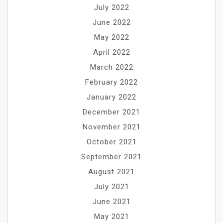
July 2022
June 2022
May 2022
April 2022
March 2022
February 2022
January 2022
December 2021
November 2021
October 2021
September 2021
August 2021
July 2021
June 2021
May 2021