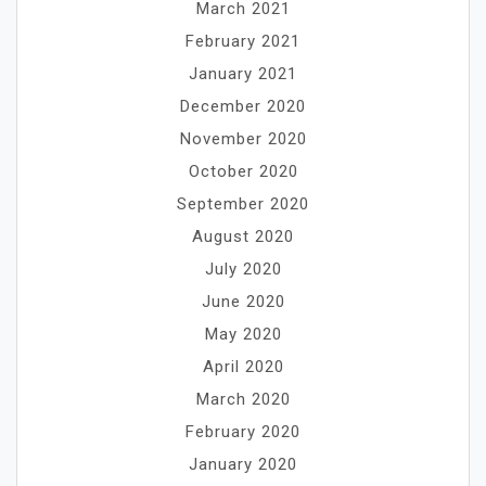
March 2021
February 2021
January 2021
December 2020
November 2020
October 2020
September 2020
August 2020
July 2020
June 2020
May 2020
April 2020
March 2020
February 2020
January 2020