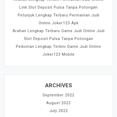
Link Slot Deposit Pulsa Tanpa Potongan
Petunjuk Lengkap Terbaru Permainan Judi
Online Joker123 Apk
Arahan Lengkap Terbaru Game Judi Online Judi
Slot Deposit Pulsa Tanpa Potongan
Pedoman Lengkap Terkini Game Judi Online
Joker123 Mobile
ARCHIVES
September 2022
August 2022
July 2022