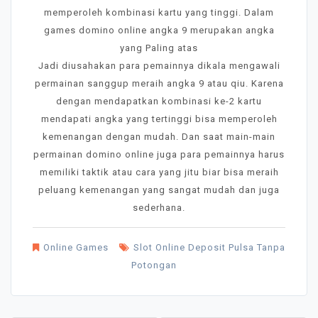
memperoleh kombinasi kartu yang tinggi. Dalam
games domino online angka 9 merupakan angka
yang Paling atas
Jadi diusahakan para pemainnya dikala mengawali
permainan sanggup meraih angka 9 atau qiu. Karena
dengan mendapatkan kombinasi ke-2 kartu
mendapati angka yang tertinggi bisa memperoleh
kemenangan dengan mudah. Dan saat main-main
permainan domino online juga para pemainnya harus
memiliki taktik atau cara yang jitu biar bisa meraih
peluang kemenangan yang sangat mudah dan juga
sederhana.
Online Games
Slot Online Deposit Pulsa Tanpa
Potongan