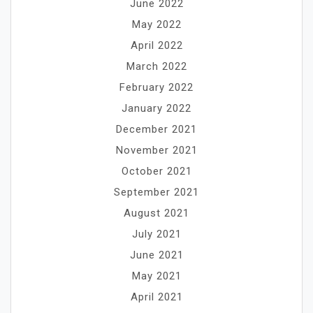
June 2022
May 2022
April 2022
March 2022
February 2022
January 2022
December 2021
November 2021
October 2021
September 2021
August 2021
July 2021
June 2021
May 2021
April 2021