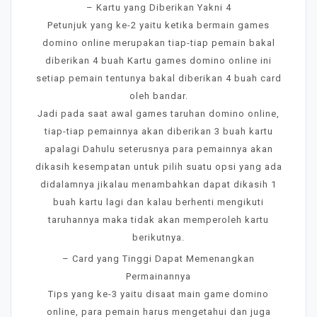
– Kartu yang Diberikan Yakni 4
Petunjuk yang ke-2 yaitu ketika bermain games
domino online merupakan tiap-tiap pemain bakal
diberikan 4 buah Kartu games domino online ini
setiap pemain tentunya bakal diberikan 4 buah card
oleh bandar.
Jadi pada saat awal games taruhan domino online,
tiap-tiap pemainnya akan diberikan 3 buah kartu
apalagi Dahulu seterusnya para pemainnya akan
dikasih kesempatan untuk pilih suatu opsi yang ada
didalamnya jikalau menambahkan dapat dikasih 1
buah kartu lagi dan kalau berhenti mengikuti
taruhannya maka tidak akan memperoleh kartu
berikutnya.
– Card yang Tinggi Dapat Memenangkan
Permainannya
Tips yang ke-3 yaitu disaat main game domino
online, para pemain harus mengetahui dan juga