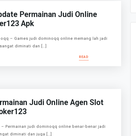
pdate Permainan Judi Online
er123 Apk
noqq – Games judi dominoqq online memang lah jadi
angat diminati dan […]
READ
rmainan Judi Online Agen Slot
oker123
– Permainan judi dominoqq online benar-benar jadi
gat diminati dan juga […]