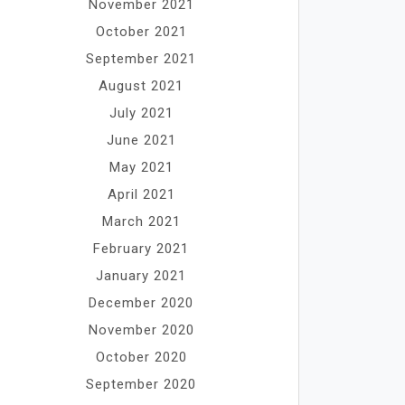
November 2021
October 2021
September 2021
August 2021
July 2021
June 2021
May 2021
April 2021
March 2021
February 2021
January 2021
December 2020
November 2020
October 2020
September 2020