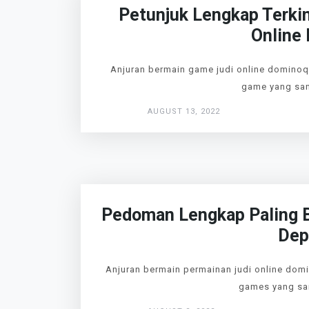
Petunjuk Lengkap Terkin
Online 
Anjuran bermain game judi online dominoq
game yang sang
AUGUST 13, 2022
Pedoman Lengkap Paling B
Dep
Anjuran bermain permainan judi online do
games yang san