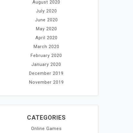
August 2020
July 2020
June 2020
May 2020
April 2020
March 2020
February 2020
January 2020
December 2019
November 2019
CATEGORIES
Online Games