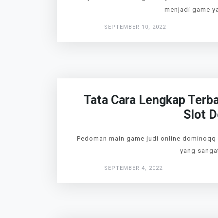
menjadi game ya
SEPTEMBER 10, 2022
Tata Cara Lengkap Terba
Slot D
Pedoman main game judi online dominoqq
yang sangat
SEPTEMBER 4, 2022