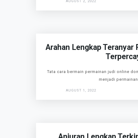
AUGUST 2, 2022
Arahan Lengkap Teranyar 
Terperca
Tata cara bermain permainan judi online d
menjadi permainan 
AUGUST 1, 2022
Anjuran Lengkap Terkin