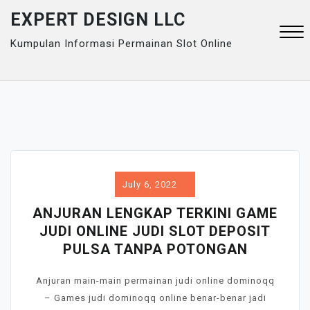
Skip
EXPERT DESIGN LLC
to
Kumpulan Informasi Permainan Slot Online
content
Close
Menu
July 6, 2022
ANJURAN LENGKAP TERKINI GAME
JUDI ONLINE JUDI SLOT DEPOSIT
PULSA TANPA POTONGAN
Anjuran main-main permainan judi online dominoqq
– Games judi dominoqq online benar-benar jadi