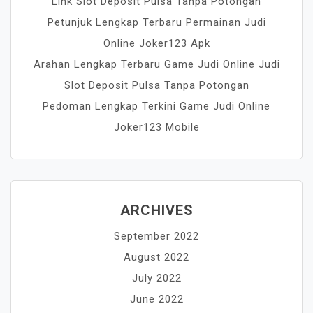
Link Slot Deposit Pulsa Tanpa Potongan
Petunjuk Lengkap Terbaru Permainan Judi
Online Joker123 Apk
Arahan Lengkap Terbaru Game Judi Online Judi
Slot Deposit Pulsa Tanpa Potongan
Pedoman Lengkap Terkini Game Judi Online
Joker123 Mobile
ARCHIVES
September 2022
August 2022
July 2022
June 2022