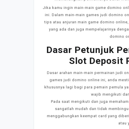
Jika kamu ingin main-main game domino onl
ini. Dalam main-main games judi domino o
tips atau anjuran main game domino online
yang ada dan juga mempelajarinya denga
domino o
Dasar Petunjuk Pe
Slot Deposit
Dasar arahan main-main permainan judi on
games judi domino online ini, anda mes
khususnya lagi bagi para pemain pemula y
wajib mengikuti d
Pada saat mengikuti dan juga memahami
sangatlah mudah dan tidak membingu
menggabungkan keempat card yang diberika
atau 