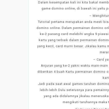
Dalam kesempatan kali ini kita bakal memba
game domino online, di bawah ini yaitu
– Menghitu
Tutorial pertama merupakan anda mesti bi
domino online. Dalam permainan domino onli
ke-2 pasang card melebihi angka 9 piawai
kartu yang terbaik dalam permainan domino
yang kecil, card murni besar. Jikalau kamu
merai
– Card ya
Anjuran yang ke-2 yakni waktu main-main
diberikan 4 buah Kartu permainan domino on
kar
Jadi pada saat awal games taruhan domino 
lebih-lebih Dulu seterusnya para pemainn
yang ada didalamnya jikalau meneruskan
mengikuti taruhannya maka t