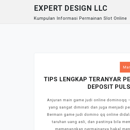
Skip
EXPERT DESIGN LLC
to
Kumpulan Informasi Permainan Slot Online
content
Mar
TIPS LENGKAP TERANYAR PE
DEPOSIT PUL
Anjuran main game judi online dominoqq 
yang sangat diminati dan juga menjadi p
Bermain game judi domino qq online dida
taruhan uang asli, dan pastinya bila me
memenangkan permainanya bakal mend