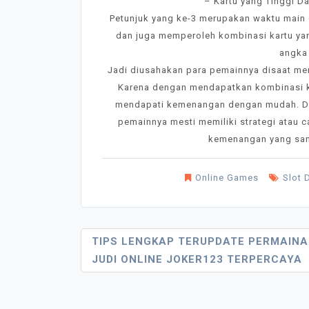
– Kartu yang Tinggi 
Petunjuk yang ke-3 merupakan waktu main
dan juga memperoleh kombinasi kartu yan
angka 
Jadi diusahakan para pemainnya disaat me
Karena dengan mendapatkan kombinasi k
mendapati kemenangan dengan mudah. Da
pemainnya mesti memiliki strategi atau 
kemenangan yang san
Online Games
Slot 
Post
TIPS LENGKAP TERUPDATE PERMAIN
JUDI ONLINE JOKER123 TERPERCAYA
Navigation