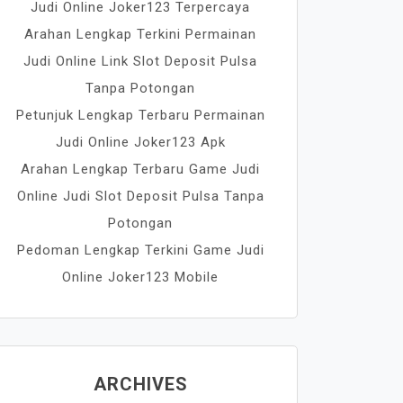
Judi Online Joker123 Terpercaya
Arahan Lengkap Terkini Permainan
Judi Online Link Slot Deposit Pulsa
Tanpa Potongan
Petunjuk Lengkap Terbaru Permainan
Judi Online Joker123 Apk
Arahan Lengkap Terbaru Game Judi
Online Judi Slot Deposit Pulsa Tanpa
Potongan
Pedoman Lengkap Terkini Game Judi
Online Joker123 Mobile
ARCHIVES