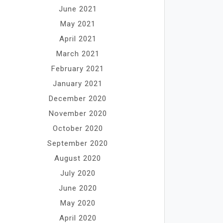
June 2021
May 2021
April 2021
March 2021
February 2021
January 2021
December 2020
November 2020
October 2020
September 2020
August 2020
July 2020
June 2020
May 2020
April 2020