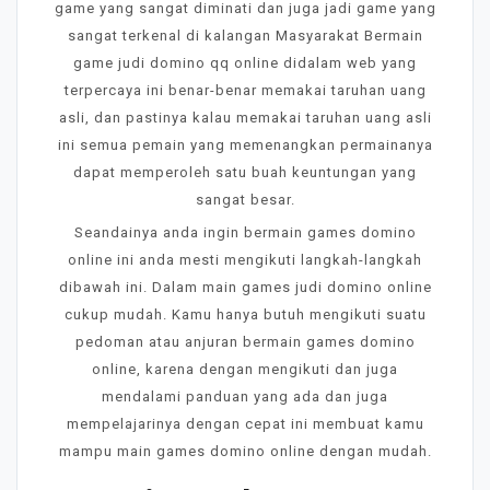
game yang sangat diminati dan juga jadi game yang
sangat terkenal di kalangan Masyarakat Bermain
game judi domino qq online didalam web yang
terpercaya ini benar-benar memakai taruhan uang
asli, dan pastinya kalau memakai taruhan uang asli
ini semua pemain yang memenangkan permainanya
dapat memperoleh satu buah keuntungan yang
sangat besar.
Seandainya anda ingin bermain games domino
online ini anda mesti mengikuti langkah-langkah
dibawah ini. Dalam main games judi domino online
cukup mudah. Kamu hanya butuh mengikuti suatu
pedoman atau anjuran bermain games domino
online, karena dengan mengikuti dan juga
mendalami panduan yang ada dan juga
mempelajarinya dengan cepat ini membuat kamu
mampu main games domino online dengan mudah.