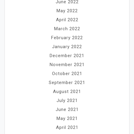
June 2022
May 2022
April 2022
March 2022
February 2022
January 2022
December 2021
November 2021
October 2021
September 2021
August 2021
July 2021
June 2021
May 2021
April 2021