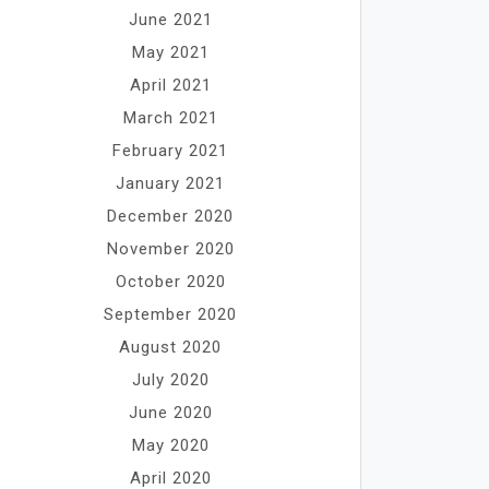
June 2021
May 2021
April 2021
March 2021
February 2021
January 2021
December 2020
November 2020
October 2020
September 2020
August 2020
July 2020
June 2020
May 2020
April 2020