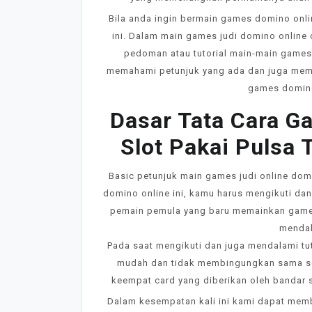
Bila anda ingin bermain games domino onli
ini. Dalam main games judi domino online
pedoman atau tutorial main-main games
memahami petunjuk yang ada dan juga memp
games domino
Dasar Tata Cara G
Slot Pakai Pulsa
Basic petunjuk main games judi online dom
domino online ini, kamu harus mengikuti da
pemain pemula yang baru memainkan game d
mendal
Pada saat mengikuti dan juga mendalami tu
mudah dan tidak membingungkan sama se
keempat card yang diberikan oleh bandar su
Dalam kesempatan kali ini kami dapat memb