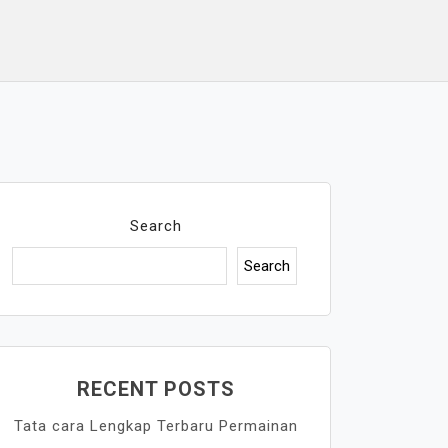
Search
Search
RECENT POSTS
Tata cara Lengkap Terbaru Permainan