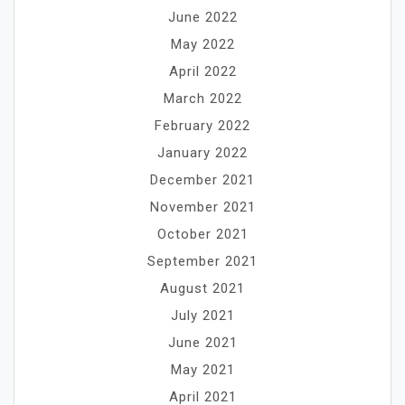
June 2022
May 2022
April 2022
March 2022
February 2022
January 2022
December 2021
November 2021
October 2021
September 2021
August 2021
July 2021
June 2021
May 2021
April 2021