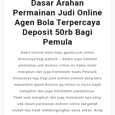
Dasar Arahan
Permainan Judi Online
Agen Bola Terpercaya
Deposit 50rb Bagi
Pemula
Basic tutorial main-main games judi online
dominoqq bagi pemula – ketika ingin bermain
permainan judi domino online ini, kamu mesti
mengikuti dan juga mendalami suatu Petunjuk
khususnya lagi bagi para pemain pemula yang baru
memainkan game domino qq online ini harus wajib
mengikuti dan juga mendalami panduannya.
Pada saat mengikuti dan juga memahami tips yang
ada dalam permainan domino online sangatlah
mudah dan tidak membingungkan sama sekali. Anda