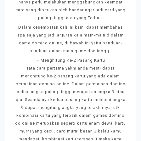
hanya perlu melakukan menggabungkan keempat
card yang diberikan oleh bandar agar jadi card yang
paling tinggi atau yang Terbaik
Dalam kesempatan kali ini kami dapat membahas
apa saja yang jadi anjuran kala main-main didalam
game domino online, di bawah ini yaitu panduan-
panduan dalam main game dominoqq :
– Menghitung Ke-2 Pasang Kartu
Tata cara pertama yakni anda mesti dapat
menghitung ke-2 pasang kartu yang ada dalam
permainan domino online. Dalam permainan domino
online angka paling tinggi merupakan angka 9 atau
qiu. Seandainya kedua pasang kartu melebihi angka
9 dapat mengitung angka yang terakhirnya, utk
kombinasi kartu yang terbaik dalam games domino
qq online merupakan seperti kartu enam dewa, kartu
murni yang kecil, card murni besar. Jikalau kamu
mendapati kombinasi kartu terssebut maka kamu