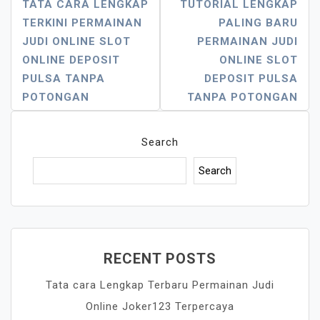
Post
TATA CARA LENGKAP
TUTORIAL LENGKAP
TERKINI PERMAINAN
PALING BARU
Navigation
JUDI ONLINE SLOT
PERMAINAN JUDI
ONLINE DEPOSIT
ONLINE SLOT
PULSA TANPA
DEPOSIT PULSA
POTONGAN
TANPA POTONGAN
Search
Search
RECENT POSTS
Tata cara Lengkap Terbaru Permainan Judi
Online Joker123 Terpercaya