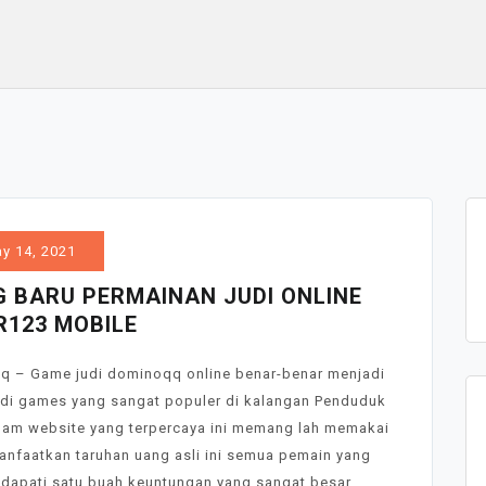
y 14, 2021
 BARU PERMAINAN JUDI ONLINE
R123 MOBILE
qq – Game judi dominoqq online benar-benar menjadi
adi games yang sangat populer di kalangan Penduduk
lam website yang terpercaya ini memang lah memakai
manfaatkan taruhan uang asli ini semua pemain yang
apati satu buah keuntungan yang sangat besar.