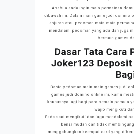
Apabila anda ingin main permainan domin
dibawah ini. Dalam main game judi domino 
anjuran atau pedoman main-main permaina
mendalami pedoman yang ada dan juga me
bermain games do
Dasar Tata Cara 
Joker123 Deposit
Bag
Basic pedoman main-main games judi onl
games judi domino online ini, kamu mest
khususnya lagi bagi para pemain pemula y
wajib mengikuti d
Pada saat mengikuti dan juga mendalami p
benar mudah dan tidak membingung
menggabungkan keempat card yang diberika