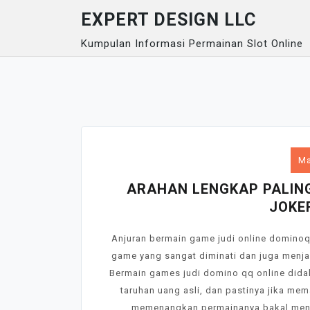
Skip
EXPERT DESIGN LLC
to
Kumpulan Informasi Permainan Slot Online
content
Ma
ARAHAN LENGKAP PALING
JOKE
Anjuran bermain game judi online domino
game yang sangat diminati dan juga menj
Bermain games judi domino qq online dida
taruhan uang asli, dan pastinya jika me
memenangkan permainanya bakal mend