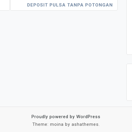
DEPOSIT PULSA TANPA POTONGAN
Proudly powered by WordPress
Theme: moina by ashathemes.