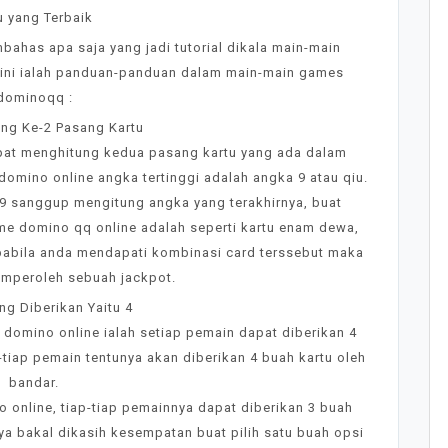
u yang Terbaik
bahas apa saja yang jadi tutorial dikala main-main
 ini ialah panduan-panduan dalam main-main games
dominoqq :
ng Ke-2 Pasang Kartu
pat menghitung kedua pasang kartu yang ada dalam
omino online angka tertinggi adalah angka 9 atau qiu.
 9 sanggup mengitung angka yang terakhirnya, buat
me domino qq online adalah seperti kartu enam dewa,
 Apabila anda mendapati kombinasi card terssebut maka
mperoleh sebuah jackpot.
ng Diberikan Yaitu 4
domino online ialah setiap pemain dapat diberikan 4
-tiap pemain tentunya akan diberikan 4 buah kartu oleh
bandar.
 online, tiap-tiap pemainnya dapat diberikan 3 buah
ya bakal dikasih kesempatan buat pilih satu buah opsi