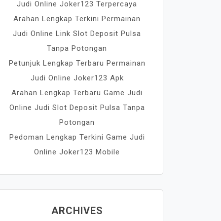
Judi Online Joker123 Terpercaya
Arahan Lengkap Terkini Permainan
Judi Online Link Slot Deposit Pulsa
Tanpa Potongan
Petunjuk Lengkap Terbaru Permainan
Judi Online Joker123 Apk
Arahan Lengkap Terbaru Game Judi
Online Judi Slot Deposit Pulsa Tanpa
Potongan
Pedoman Lengkap Terkini Game Judi
Online Joker123 Mobile
ARCHIVES