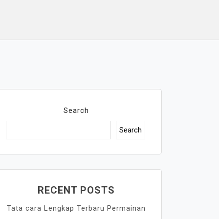
Search
Search
RECENT POSTS
Tata cara Lengkap Terbaru Permainan