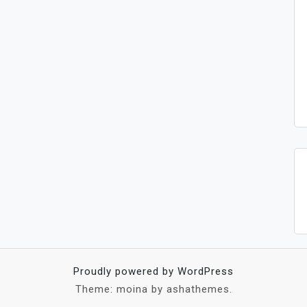
Proudly powered by WordPress
Theme: moina by ashathemes.