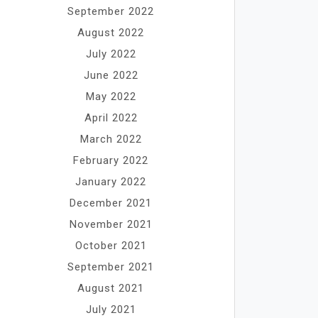
September 2022
August 2022
July 2022
June 2022
May 2022
April 2022
March 2022
February 2022
January 2022
December 2021
November 2021
October 2021
September 2021
August 2021
July 2021