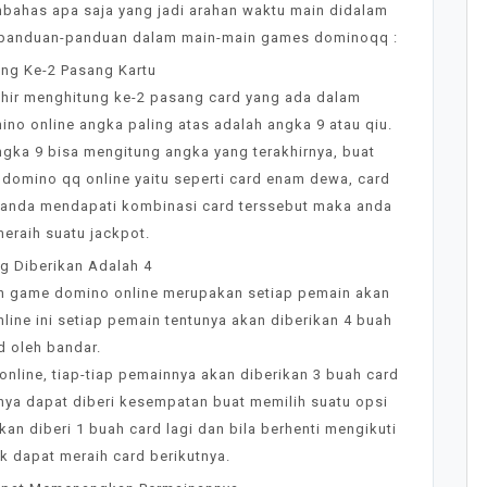
bahas apa saja yang jadi arahan waktu main didalam
ah panduan-panduan dalam main-main games dominoqq :
ng Ke-2 Pasang Kartu
hir menghitung ke-2 pasang card yang ada dalam
o online angka paling atas adalah angka 9 atau qiu.
gka 9 bisa mengitung angka yang terakhirnya, buat
domino qq online yaitu seperti card enam dewa, card
au anda mendapati kombinasi card terssebut maka anda
eraih suatu jackpot.
g Diberikan Adalah 4
n game domino online merupakan setiap pemain akan
ine ini setiap pemain tentunya akan diberikan 4 buah
d oleh bandar.
nline, tiap-tiap pemainnya akan diberikan 3 buah card
nya dapat diberi kesempatan buat memilih suatu opsi
 diberi 1 buah card lagi dan bila berhenti mengikuti
k dapat meraih card berikutnya.