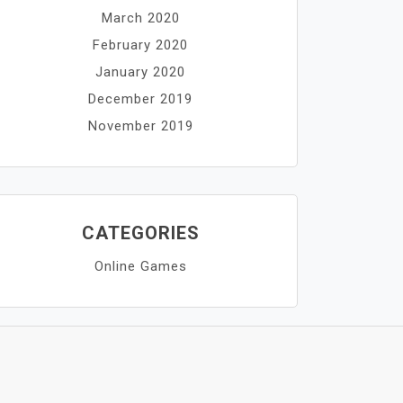
March 2020
February 2020
January 2020
December 2019
November 2019
CATEGORIES
Online Games