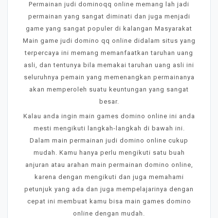
Permainan judi dominoqq online memang lah jadi
permainan yang sangat diminati dan juga menjadi
game yang sangat populer di kalangan Masyarakat
Main game judi domino qq online didalam situs yang
terpercaya ini memang memanfaatkan taruhan uang
asli, dan tentunya bila memakai taruhan uang asli ini
seluruhnya pemain yang memenangkan permainanya
akan memperoleh suatu keuntungan yang sangat
besar.
Kalau anda ingin main games domino online ini anda
mesti mengikuti langkah-langkah di bawah ini.
Dalam main permainan judi domino online cukup
mudah. Kamu hanya perlu mengikuti satu buah
anjuran atau arahan main permainan domino online,
karena dengan mengikuti dan juga memahami
petunjuk yang ada dan juga mempelajarinya dengan
cepat ini membuat kamu bisa main games domino
online dengan mudah.