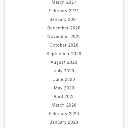
March 2021
February 2021
January 2021
December 2020
November 2020
October 2020
September 2020
August 2020
July 2020
June 2020
May 2020
April 2020
March 2020
February 2020
January 2020