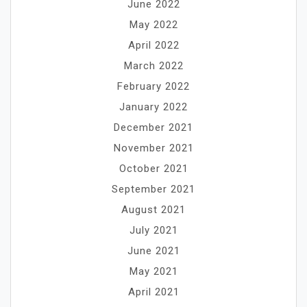
June 2022
May 2022
April 2022
March 2022
February 2022
January 2022
December 2021
November 2021
October 2021
September 2021
August 2021
July 2021
June 2021
May 2021
April 2021