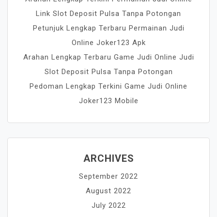
Link Slot Deposit Pulsa Tanpa Potongan
Petunjuk Lengkap Terbaru Permainan Judi
Online Joker123 Apk
Arahan Lengkap Terbaru Game Judi Online Judi
Slot Deposit Pulsa Tanpa Potongan
Pedoman Lengkap Terkini Game Judi Online
Joker123 Mobile
ARCHIVES
September 2022
August 2022
July 2022