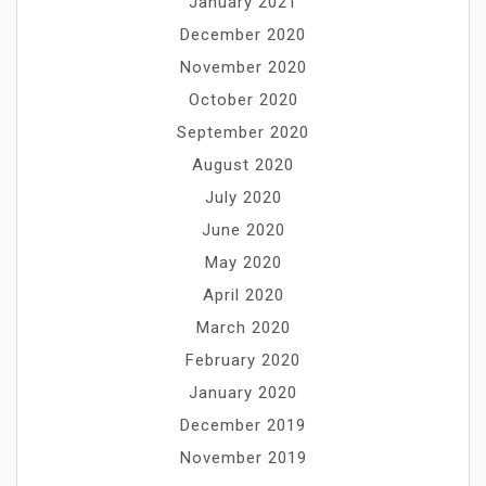
January 2021
December 2020
November 2020
October 2020
September 2020
August 2020
July 2020
June 2020
May 2020
April 2020
March 2020
February 2020
January 2020
December 2019
November 2019