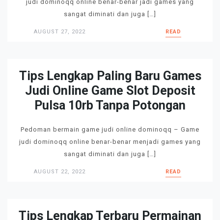
judi dominoqq online benar-benar jadi games yang
sangat diminati dan juga […]
AUGUST 27, 2022
READ
Tips Lengkap Paling Baru Games
Judi Online Game Slot Deposit
Pulsa 10rb Tanpa Potongan
Pedoman bermain game judi online dominoqq – Game
judi dominoqq online benar-benar menjadi games yang
sangat diminati dan juga […]
AUGUST 22, 2022
READ
Tips Lengkap Terbaru Permainan