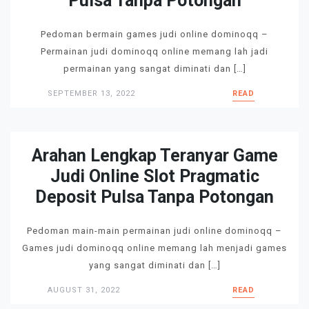
Pulsa Tanpa Potongan
Pedoman bermain games judi online dominoqq –
Permainan judi dominoqq online memang lah jadi
permainan yang sangat diminati dan […]
SEPTEMBER 13, 2022
READ
Arahan Lengkap Teranyar Game
Judi Online Slot Pragmatic
Deposit Pulsa Tanpa Potongan
Pedoman main-main permainan judi online dominoqq –
Games judi dominoqq online memang lah menjadi games
yang sangat diminati dan […]
AUGUST 31, 2022
READ