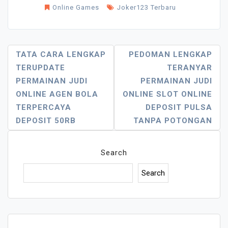
Online Games
Joker123 Terbaru
Post
TATA CARA LENGKAP
PEDOMAN LENGKAP
TERUPDATE
TERANYAR
Navigation
PERMAINAN JUDI
PERMAINAN JUDI
ONLINE AGEN BOLA
ONLINE SLOT ONLINE
TERPERCAYA
DEPOSIT PULSA
DEPOSIT 50RB
TANPA POTONGAN
Search
Search