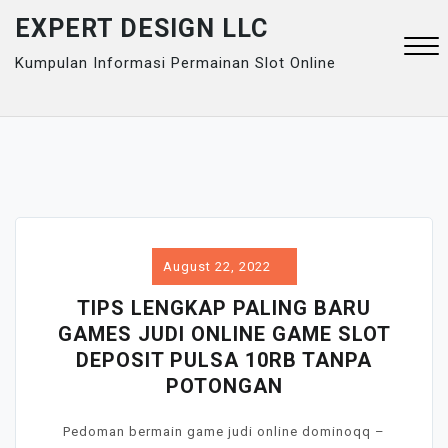
Skip
EXPERT DESIGN LLC
to
Kumpulan Informasi Permainan Slot Online
content
Close
Menu
August 22, 2022
TIPS LENGKAP PALING BARU
GAMES JUDI ONLINE GAME SLOT
DEPOSIT PULSA 10RB TANPA
POTONGAN
Pedoman bermain game judi online dominoqq –