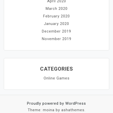
April 2020
March 2020
February 2020
January 2020
December 2019
November 2019
CATEGORIES
Online Games
Proudly powered by WordPress
Theme: moina by ashathemes.