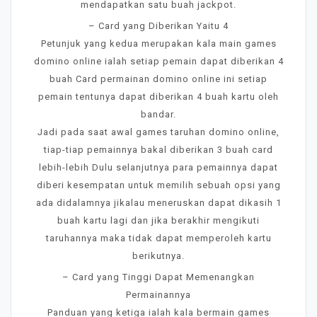
mendapatkan satu buah jackpot.
– Card yang Diberikan Yaitu 4
Petunjuk yang kedua merupakan kala main games
domino online ialah setiap pemain dapat diberikan 4
buah Card permainan domino online ini setiap
pemain tentunya dapat diberikan 4 buah kartu oleh
bandar.
Jadi pada saat awal games taruhan domino online,
tiap-tiap pemainnya bakal diberikan 3 buah card
lebih-lebih Dulu selanjutnya para pemainnya dapat
diberi kesempatan untuk memilih sebuah opsi yang
ada didalamnya jikalau meneruskan dapat dikasih 1
buah kartu lagi dan jika berakhir mengikuti
taruhannya maka tidak dapat memperoleh kartu
berikutnya.
– Card yang Tinggi Dapat Memenangkan
Permainannya
Panduan yang ketiga ialah kala bermain games