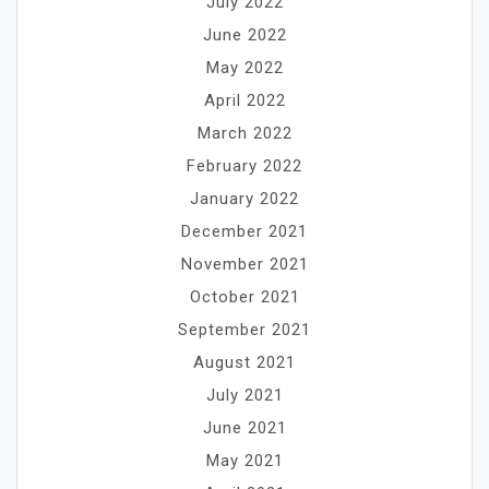
July 2022
June 2022
May 2022
April 2022
March 2022
February 2022
January 2022
December 2021
November 2021
October 2021
September 2021
August 2021
July 2021
June 2021
May 2021