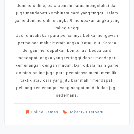
domino online, para pemain harus mengetahui dan
juga mendapati kombinasi card yang tinggi. Dalam
game domino online angka 9 merupakan angka yang
Paling tinggi
Jadi diusahakan para pemainnya ketika mengawali
permainan mahir meraih angka 9 atau qiu. Karena
dengan mendapatkan kombinasi kedua card
mendapati angka yang tertinggi dapat mendapati
kemenangan dengan mudah. Dan dikala main game
domino online juga para pemainnya mesti memiliki
taktik atau cara yang jitu biar mahir mendapati
peluang kemenangan yang sangat mudah dan juga
sederhana.
Online Games
Joker123 Terbaru