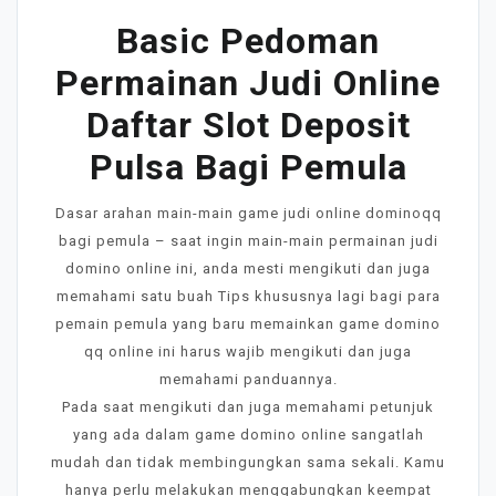
Basic Pedoman
Permainan Judi Online
Daftar Slot Deposit
Pulsa Bagi Pemula
Dasar arahan main-main game judi online dominoqq
bagi pemula – saat ingin main-main permainan judi
domino online ini, anda mesti mengikuti dan juga
memahami satu buah Tips khususnya lagi bagi para
pemain pemula yang baru memainkan game domino
qq online ini harus wajib mengikuti dan juga
memahami panduannya.
Pada saat mengikuti dan juga memahami petunjuk
yang ada dalam game domino online sangatlah
mudah dan tidak membingungkan sama sekali. Kamu
hanya perlu melakukan menggabungkan keempat