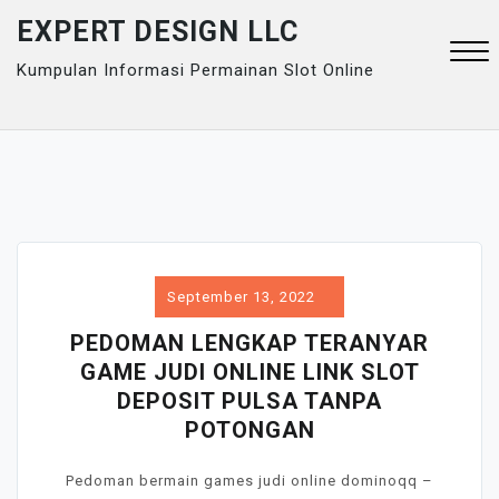
Skip
EXPERT DESIGN LLC
to
Kumpulan Informasi Permainan Slot Online
content
Close
Menu
September 13, 2022
PEDOMAN LENGKAP TERANYAR
GAME JUDI ONLINE LINK SLOT
DEPOSIT PULSA TANPA
POTONGAN
Pedoman bermain games judi online dominoqq –