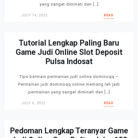
yang sangat diminati dan […]
JULY 14, 2022
READ
Tutorial Lengkap Paling Baru
Game Judi Online Slot Deposit
Pulsa Indosat
Tips bermain permainan judi online dominoqq –
Permainan judi dominoqq online memang lah jadi
permainan yang sangat diminati dan […]
JULY 6, 2022
READ
Pedoman Lengkap Teranyar Game