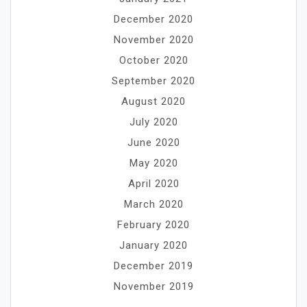
December 2020
November 2020
October 2020
September 2020
August 2020
July 2020
June 2020
May 2020
April 2020
March 2020
February 2020
January 2020
December 2019
November 2019