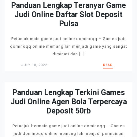
Panduan Lengkap Teranyar Game
Judi Online Daftar Slot Deposit
Pulsa
Petunjuk main game judi online dominoqq – Games judi
dominoqq online memang lah menjadi game yang sangat
diminati dan […]
JULY 18, 2022
READ
Panduan Lengkap Terkini Games
Judi Online Agen Bola Terpercaya
Deposit 50rb
Petunjuk bermain game judi online dominoqq – Games
judi dominoqq online memang lah menjadi permainan