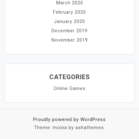
March 2020
February 2020
January 2020
December 2019
November 2019
CATEGORIES
Online Games
Proudly powered by WordPress
Theme: moina by ashathemes.