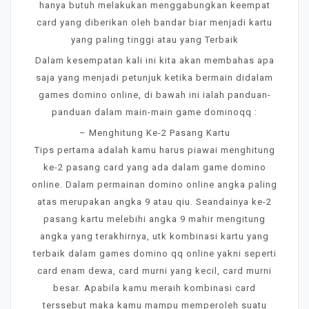
hanya butuh melakukan menggabungkan keempat
card yang diberikan oleh bandar biar menjadi kartu
yang paling tinggi atau yang Terbaik
Dalam kesempatan kali ini kita akan membahas apa
saja yang menjadi petunjuk ketika bermain didalam
games domino online, di bawah ini ialah panduan-
panduan dalam main-main game dominoqq :
– Menghitung Ke-2 Pasang Kartu
Tips pertama adalah kamu harus piawai menghitung
ke-2 pasang card yang ada dalam game domino
online. Dalam permainan domino online angka paling
atas merupakan angka 9 atau qiu. Seandainya ke-2
pasang kartu melebihi angka 9 mahir mengitung
angka yang terakhirnya, utk kombinasi kartu yang
terbaik dalam games domino qq online yakni seperti
card enam dewa, card murni yang kecil, card murni
besar. Apabila kamu meraih kombinasi card
terssebut maka kamu mampu memperoleh suatu