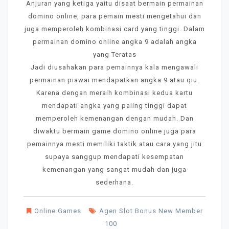
Anjuran yang ketiga yaitu disaat bermain permainan
domino online, para pemain mesti mengetahui dan
juga memperoleh kombinasi card yang tinggi. Dalam
permainan domino online angka 9 adalah angka
yang Teratas
Jadi diusahakan para pemainnya kala mengawali
permainan piawai mendapatkan angka 9 atau qiu.
Karena dengan meraih kombinasi kedua kartu
mendapati angka yang paling tinggi dapat
memperoleh kemenangan dengan mudah. Dan
diwaktu bermain game domino online juga para
pemainnya mesti memiliki taktik atau cara yang jitu
supaya sanggup mendapati kesempatan
kemenangan yang sangat mudah dan juga
sederhana.
Online Games
Agen Slot Bonus New Member
100