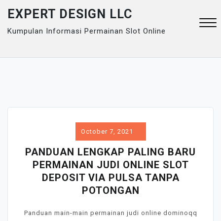
Skip
EXPERT DESIGN LLC
to
Kumpulan Informasi Permainan Slot Online
content
Close
Menu
October 7, 2021
PANDUAN LENGKAP PALING BARU
PERMAINAN JUDI ONLINE SLOT
DEPOSIT VIA PULSA TANPA
POTONGAN
Panduan main-main permainan judi online dominoqq