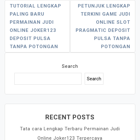
Post
TUTORIAL LENGKAP
PETUNJUK LENGKAP
PALING BARU
TERKINI GAME JUDI
Navigation
PERMAINAN JUDI
ONLINE SLOT
ONLINE JOKER123
PRAGMATIC DEPOSIT
DEPOSIT PULSA
PULSA TANPA
TANPA POTONGAN
POTONGAN
Search
Search
RECENT POSTS
Tata cara Lengkap Terbaru Permainan Judi
Online Joker123 Terpercaya