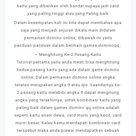
kartu yang diberikan oleh bandar supaya jadi card
yang paling tinggi atau yang Paling baik
Dalam kesempatan kali ini kita dapat membahas apa
saja yang menjadi anjuran dikala main didalam
permainan domino online, dibawah ini yaitu
panduan-panduan dalam bermain games dominoqq :
– Menghitung Ke-2 Pasang Kartu
Tutorial pertama yaitu anda mesti bisa menghitung
kedua pasang kartu yang ada dalam game domino
online. Dalam permainan domino online angka
teratas merupakan angka 9 atau qiu. Seandainya ke-
2 pasang kartu melebihi angka 9 dapat mengitung
angka yang terakhirnya, untuk kombinasi kartu yang
paling baik dalam games domino qq online adalah
seperti kartu enam dewa, card murni yang kecil, card
murni besar. Kalau kamu mendapati kombinasi card
terssebut maka anda piawai mendapatkan sebuah