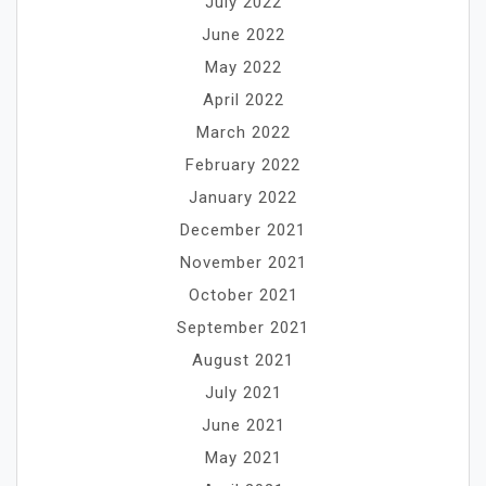
July 2022
June 2022
May 2022
April 2022
March 2022
February 2022
January 2022
December 2021
November 2021
October 2021
September 2021
August 2021
July 2021
June 2021
May 2021