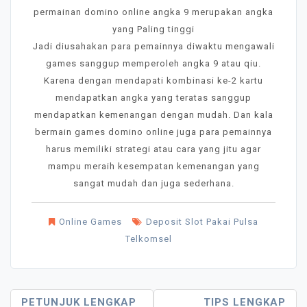
permainan domino online angka 9 merupakan angka
yang Paling tinggi
Jadi diusahakan para pemainnya diwaktu mengawali
games sanggup memperoleh angka 9 atau qiu.
Karena dengan mendapati kombinasi ke-2 kartu
mendapatkan angka yang teratas sanggup
mendapatkan kemenangan dengan mudah. Dan kala
bermain games domino online juga para pemainnya
harus memiliki strategi atau cara yang jitu agar
mampu meraih kesempatan kemenangan yang
sangat mudah dan juga sederhana.
Online Games
Deposit Slot Pakai Pulsa
Telkomsel
Post
PETUNJUK LENGKAP
TIPS LENGKAP