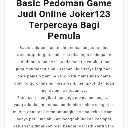
Basic Pedoman Game
Judi Online Joker123
Terpercaya Bagi
Pemula
Basic anjuran main-main permainan judi online
dominoqq bagi pemula – ketika ingin main game
judi domino online ini, anda mesti mengikuti dan
juga mendalami suatu Arahan khususnya lagi bagi
para pemain pemula yang baru memainkan game
domino qq online ini mesti wajib mengikuti dan juga
mendalami panduannya.
Pada saat mengikuti dan juga memahami anjuran
yang ada dalam permainan domino online sangatlah
mudah dan tidak membingungkan sama sekali. Kamu
hanya perlu melakukan menggabungkan keempat
kartu yang diberikan oleh bandar biar jadi kartu yang