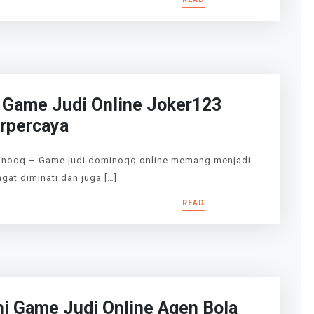
 Game Judi Online Joker123
rpercaya
minoqq – Game judi dominoqq online memang menjadi
at diminati dan juga […]
READ
i Game Judi Online Agen Bola