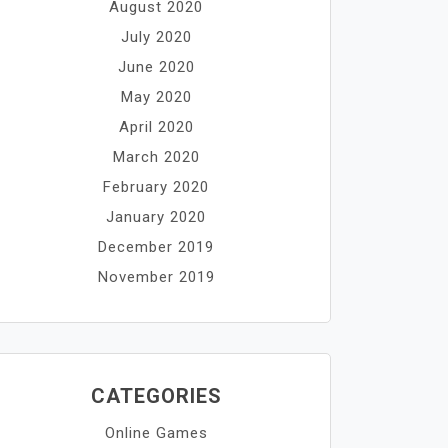
August 2020
July 2020
June 2020
May 2020
April 2020
March 2020
February 2020
January 2020
December 2019
November 2019
CATEGORIES
Online Games