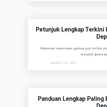
Petunjuk Lengkap Terkini 
Dep
Pedoman main-main games judi online d
menjadi game ya
AUGUST 13, 2022
Panduan Lengkap Paling B
Dep