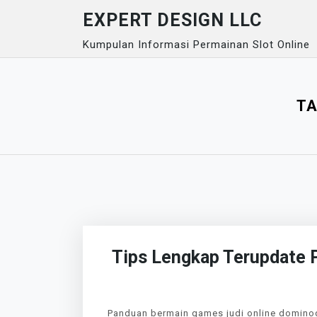
Skip
EXPERT DESIGN LLC
to
Kumpulan Informasi Permainan Slot Online
content
TA
Tips Lengkap Terupdate 
Panduan bermain games judi online domin