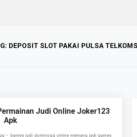
G:
DEPOSIT SLOT PAKAI PULSA TELKOM
Permainan Judi Online Joker123
Apk
oqq – Games judi dominoqq online memang jadi games