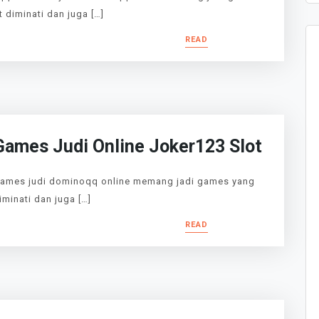
 diminati dan juga […]
READ
Games Judi Online Joker123 Slot
Games judi dominoqq online memang jadi games yang
iminati dan juga […]
READ