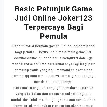
Basic Petunjuk Game
Judi Online Joker123
Terpercaya Bagi
Pemula
Dasar tutorial bermain games judi online dominoqq
bagi pemula – ketika ingin main-main game judi
domino online ini, anda harus mengikuti dan juga
mendalami suatu Tata cara khususnya lagi bagi para
pemain pemula yang baru memainkan permainan
domino qq online ini mesti wajib mengikuti dan juga
mendalami panduannya.
Pada saat mengikuti dan juga memahami petunjuk
yang ada dalam game domino online sangatlah
mudah dan tidak membingungkan sama sekali. Anda
hanya butuh melakukan menggabungkan keempat