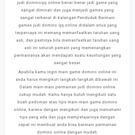
judi dominoqq online benar-benar jadi game yang
sangat diminati dan juga menjadi games yang
sangat terkenal di kalangan Penduduk Bermain
games judi domino qq online didalam situs yang
terpercaya ini memang memanfaatkan taruhan uang
asli, dan pastinya bila memanfaatkan taruhan uang
asli ini seluruh pemain yang memenangkan
permainanya akan mendapati suatu keuntungan yang
sangat besar.
Apabila kamu ingin main game domino online ini
anda harus mengikuti langkah-langkah dibawah ini.
Dalam main-main permainan judi domino online
cukup mudah. Kamu hanya butuh mengikuti satu
buah pedoman atau tips main-main game domino
online, karena dengan mengikuti dan juga memahami
tips yang ada dan juga mempelajarinya dengan
cepat ini membuat anda bisa bermain permainan
domino online dengan mudah.