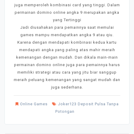
juga memperoleh kombinasi card yang tinggi. Dalam
permainan domino online angka 9 merupakan angka
yang Tertinggi
Jadi diusahakan para pemainnya saat memulai
games mampu mendapatkan angka 9 atau qiu.
Karena dengan mendapati kombinasi kedua kartu
mendapati angka yang paling atas mahir meraih
kemenangan dengan mudah. Dan dikala main-main
permainan domino online juga para pemainnya harus
memiliki strategi atau cara yang jitu biar sanggup
meraih peluang kemenangan yang sangat mudah dan
juga sederhana.
Online Games
Joker123 Deposit Pulsa Tanpa
Potongan