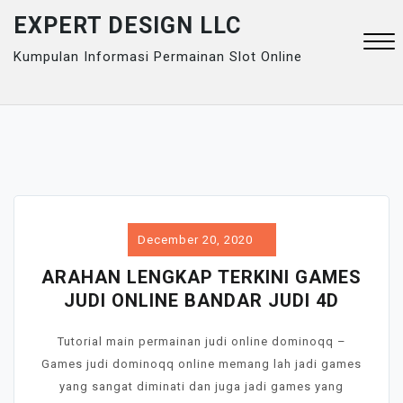
Skip
EXPERT DESIGN LLC
to
Kumpulan Informasi Permainan Slot Online
content
Close
Menu
December 20, 2020
ARAHAN LENGKAP TERKINI GAMES
JUDI ONLINE BANDAR JUDI 4D
Tutorial main permainan judi online dominoqq –
Games judi dominoqq online memang lah jadi games
yang sangat diminati dan juga jadi games yang