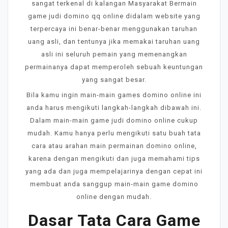
sangat terkenal di kalangan Masyarakat Bermain
game judi domino qq online didalam website yang
terpercaya ini benar-benar menggunakan taruhan
uang asli, dan tentunya jika memakai taruhan uang
asli ini seluruh pemain yang memenangkan
permainanya dapat memperoleh sebuah keuntungan
yang sangat besar.
Bila kamu ingin main-main games domino online ini
anda harus mengikuti langkah-langkah dibawah ini.
Dalam main-main game judi domino online cukup
mudah. Kamu hanya perlu mengikuti satu buah tata
cara atau arahan main permainan domino online,
karena dengan mengikuti dan juga memahami tips
yang ada dan juga mempelajarinya dengan cepat ini
membuat anda sanggup main-main game domino
online dengan mudah.
Dasar Tata Cara Game