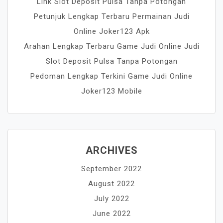
Link Slot Deposit Pulsa Tanpa Potongan
Petunjuk Lengkap Terbaru Permainan Judi
Online Joker123 Apk
Arahan Lengkap Terbaru Game Judi Online Judi
Slot Deposit Pulsa Tanpa Potongan
Pedoman Lengkap Terkini Game Judi Online
Joker123 Mobile
ARCHIVES
September 2022
August 2022
July 2022
June 2022