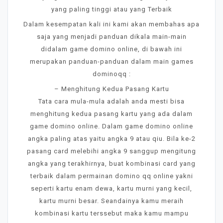
yang paling tinggi atau yang Terbaik
Dalam kesempatan kali ini kami akan membahas apa
saja yang menjadi panduan dikala main-main
didalam game domino online, di bawah ini
merupakan panduan-panduan dalam main games
dominoqq :
– Menghitung Kedua Pasang Kartu
Tata cara mula-mula adalah anda mesti bisa
menghitung kedua pasang kartu yang ada dalam
game domino online. Dalam game domino online
angka paling atas yaitu angka 9 atau qiu. Bila ke-2
pasang card melebihi angka 9 sanggup mengitung
angka yang terakhirnya, buat kombinasi card yang
terbaik dalam permainan domino qq online yakni
seperti kartu enam dewa, kartu murni yang kecil,
kartu murni besar. Seandainya kamu meraih
kombinasi kartu terssebut maka kamu mampu