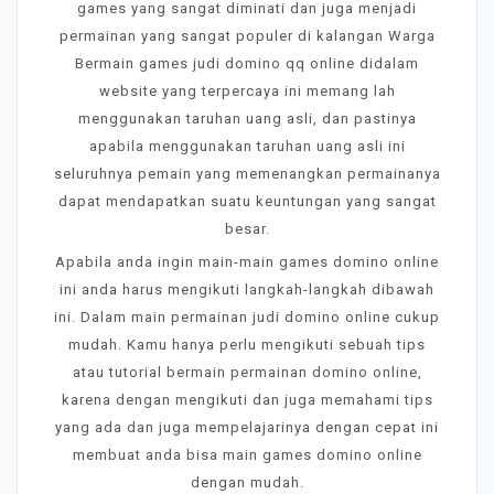
games yang sangat diminati dan juga menjadi
permainan yang sangat populer di kalangan Warga
Bermain games judi domino qq online didalam
website yang terpercaya ini memang lah
menggunakan taruhan uang asli, dan pastinya
apabila menggunakan taruhan uang asli ini
seluruhnya pemain yang memenangkan permainanya
dapat mendapatkan suatu keuntungan yang sangat
besar.
Apabila anda ingin main-main games domino online
ini anda harus mengikuti langkah-langkah dibawah
ini. Dalam main permainan judi domino online cukup
mudah. Kamu hanya perlu mengikuti sebuah tips
atau tutorial bermain permainan domino online,
karena dengan mengikuti dan juga memahami tips
yang ada dan juga mempelajarinya dengan cepat ini
membuat anda bisa main games domino online
dengan mudah.