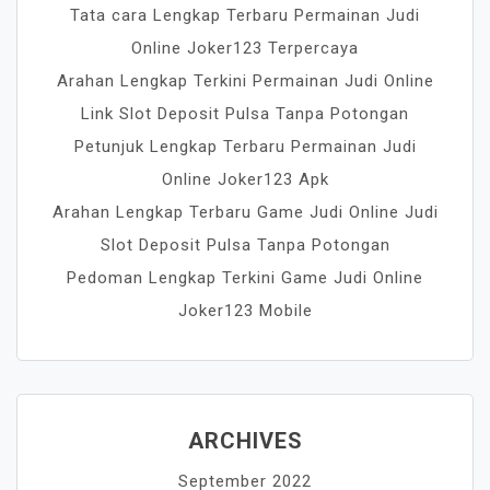
Tata cara Lengkap Terbaru Permainan Judi
Online Joker123 Terpercaya
Arahan Lengkap Terkini Permainan Judi Online
Link Slot Deposit Pulsa Tanpa Potongan
Petunjuk Lengkap Terbaru Permainan Judi
Online Joker123 Apk
Arahan Lengkap Terbaru Game Judi Online Judi
Slot Deposit Pulsa Tanpa Potongan
Pedoman Lengkap Terkini Game Judi Online
Joker123 Mobile
ARCHIVES
September 2022