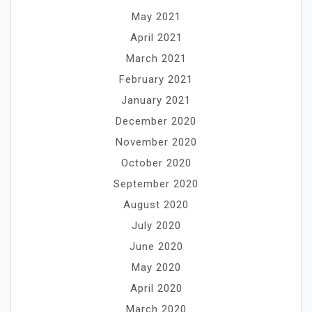
May 2021
April 2021
March 2021
February 2021
January 2021
December 2020
November 2020
October 2020
September 2020
August 2020
July 2020
June 2020
May 2020
April 2020
March 2020