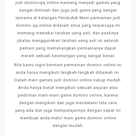
judi dominoqq online memang menjadi games yang
sangat diminati dan juga jadi game yang sangat
ternama di kalangan Penduduk Main permainan judi
domino qq online didalam situs yang terpercaya ini
memang memakai taruhan uang asli, dan pastinya
jikalau menggunakan taruhan uang asli ini seluruh
pemain yang memenangkan permainanya dapat
meraih sebuah keuntungan yang sangat besar.
Bila kamu ingin bermain permainan domino online ini
anda harus mengikuti langkah-langkah dibawah ini.
Dalam main games judi domino online cukup mudah.
Anda hanya butuh mengikuti sebuah anjuran atau
pedoman main-main game domino online, karena
dengan mengikuti dan juga mendalami tata cara
yang ada dan juga mempelajarinya dengan cepat ini
membuat anda mahir main game domino online
dengan mudah.