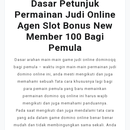
Dasar Petunjuk
Permainan Judi Online
Agen Slot Bonus New
Member 100 Bagi
Pemula
Dasar arahan main-main game judi online dominoqq
bagi pemula – waktu ingin main-main permainan judi
domino online ini, anda mesti mengikuti dan juga
memahami sebuah Tata cara khususnya lagi bagi
para pemain pemula yang baru memainkan
permainan domino qq online ini harus wajib
mengikuti dan juga memahami panduannya.
Pada saat mengikuti dan juga mendalami tata cara
yang ada dalam game domino online benar benar
mudah dan tidak membingungkan sama sekali. Anda