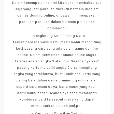
Dalam kesempatan kali ini kita bakal membahas apa
saja yang jadi panduan diwaktu bermain didalam
games domino online, di bawah ini merupakan
panduan-panduan dalam bermain permainan
dominoqq :
– Menghitung Ke-2 Pasang Kartu
Arahan perdana yakni kamu mesti mahir menghitung
ke-2 pasang card yang ada dalam game domino
online. Dalam permainan domino online angka
teratas adalah angka 9 atau qiu. Seandainya ke-2
pasang kartu melebihi angka 9 bisa mengitung
angka yang terakhirnya, buat kombinasi kartu yang
paling baik dalam game domino qq online ialah
seperti card enam dewa, kartu murni yang kecil,
kartu murni besar. Seandainya anda mendapati
kombinasi card terssebut maka kamu dapat
mendapatkan sebuah jackpot.
– Kartu yang Diberikan Yaitu 4