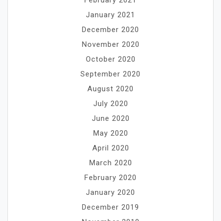
January 2021
December 2020
November 2020
October 2020
September 2020
August 2020
July 2020
June 2020
May 2020
April 2020
March 2020
February 2020
January 2020
December 2019