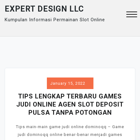
Skip
EXPERT DESIGN LLC
to
Kumpulan Informasi Permainan Slot Online
content
Close
Menu
January 15, 2022
TIPS LENGKAP TERBARU GAMES
JUDI ONLINE AGEN SLOT DEPOSIT
PULSA TANPA POTONGAN
Tips main-main game judi online dominoqq – Game
judi dominoqq online benar-benar menjadi games