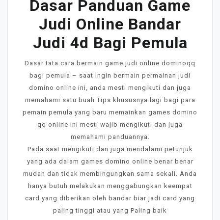
Dasar Panduan Game
Judi Online Bandar
Judi 4d Bagi Pemula
Dasar tata cara bermain game judi online dominoqq
bagi pemula – saat ingin bermain permainan judi
domino online ini, anda mesti mengikuti dan juga
memahami satu buah Tips khususnya lagi bagi para
pemain pemula yang baru memainkan games domino
qq online ini mesti wajib mengikuti dan juga
memahami panduannya.
Pada saat mengikuti dan juga mendalami petunjuk
yang ada dalam games domino online benar benar
mudah dan tidak membingungkan sama sekali. Anda
hanya butuh melakukan menggabungkan keempat
card yang diberikan oleh bandar biar jadi card yang
paling tinggi atau yang Paling baik