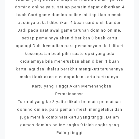
domino online yaitu setiap pemain dapat diberikan 4
buah Card game domino online ini tiap-tiap pemain
pastinya bakal diberikan 4 buah card oleh bandar.
Jadi pada saat awal game taruhan domino online,
setiap pemainnya akan diberikan 3 buah kartu
apalagi Dulu kemudian para pemainnya bakal diberi
kesempatan buat pilih suatu opsi yang ada
didalamnya bila meneruskan akan diberi 1 buah
kartu lagi dan jikalau berakhir mengikuti taruhannya
maka tidak akan mendapatkan kartu berikutnya.
– Kartu yang Tinggi Akan Memenangkan
Permainannya
Tutorial yang ke-3 yaitu dikala bermain permainan
domino online, para pemain mesti mengetahui dan
juga meraih kombinasi kartu yang tinggi. Dalam
games domino online angka 9 ialah angka yang
Paling tinggi