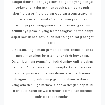
sangat diminati dan juga menjadi game yang sangat
terkenal di kalangan Penduduk Main game judi
domino qq online didalam web yang terpercaya ini
benar-benar memakai taruhan uang asli, dan
tentunya jika menggunakan taruhan uang asli ini
seluruhnya pemain yang memenangkan permainanya
dapat mendapati satu buah keuntungan yang sangat
besar.
Jika kamu ingin main games domino online ini anda
mesti mengikuti langkah-langkah di bawah ini.
Dalam bermain permainan judi domino online cukup
mudah. Anda hanya perlu mengikuti suatu arahan
atau anjuran main games domino online, karena
dengan mengikuti dan juga mendalami pedoman
yang ada dan juga mempelajarinya dengan cepat ini
membuat kamu piawai bermain permainan domino
online dengan mudah.