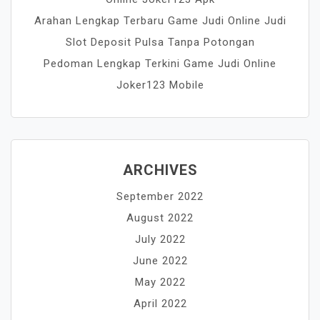
Arahan Lengkap Terbaru Game Judi Online Judi
Slot Deposit Pulsa Tanpa Potongan
Pedoman Lengkap Terkini Game Judi Online
Joker123 Mobile
ARCHIVES
September 2022
August 2022
July 2022
June 2022
May 2022
April 2022