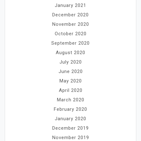
January 2021
December 2020
November 2020
October 2020
September 2020
August 2020
July 2020
June 2020
May 2020
April 2020
March 2020
February 2020
January 2020
December 2019
November 2019