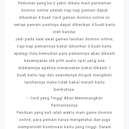
Pedoman yang ke-2 yakni dikala main permainan
domino online adalah tiap-tiap pemain dapat
diberikan 4 buah Card games domino online ini
setiap pemain pastinya dapat diberikan 4 buah kartu
oleh bandar.
Jadi pada saat awal games taruhan domino online,
tiap-tiap pemainnya bakal diberikan 3 buah kartu
apalagi Dulu kemudian para pemainnya akan dikasih
kesempatan utk pilih suatu opsi yang ada
didalamnya apabila meneruskan bakal dikasih 1
buah kartu lagi dan seandainya mogok mengikuti
taruhannya maka tidak bakal meraih kartu
berikutnya.
– Card yang Tinggi Akan Memenangkan
Permainannya
Panduan yang ke3 ialah waktu main game domino
online, para pemain harus mengetahui dan juga
memperoleh kombinasi kartu yang tinggi. Dalam