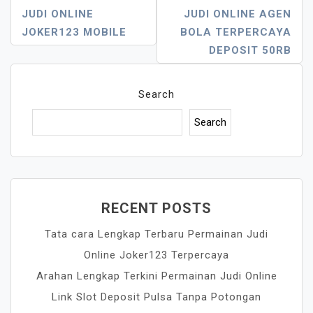
Navigation
JUDI ONLINE
JUDI ONLINE AGEN
JOKER123 MOBILE
BOLA TERPERCAYA
DEPOSIT 50RB
Search
Search
RECENT POSTS
Tata cara Lengkap Terbaru Permainan Judi
Online Joker123 Terpercaya
Arahan Lengkap Terkini Permainan Judi Online
Link Slot Deposit Pulsa Tanpa Potongan