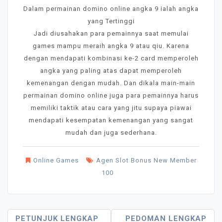
Dalam permainan domino online angka 9 ialah angka
yang Tertinggi
Jadi diusahakan para pemainnya saat memulai
games mampu meraih angka 9 atau qiu. Karena
dengan mendapati kombinasi ke-2 card memperoleh
angka yang paling atas dapat memperoleh
kemenangan dengan mudah. Dan dikala main-main
permainan domino online juga para pemainnya harus
memiliki taktik atau cara yang jitu supaya piawai
mendapati kesempatan kemenangan yang sangat
mudah dan juga sederhana.
Online Games
Agen Slot Bonus New Member
100
Post
PETUNJUK LENGKAP
PEDOMAN LENGKAP