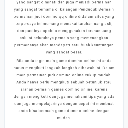
yang sangat diminati dan juga menjadi permainan
yang sangat ternama di kalangan Penduduk Bermain
permainan judi domino qq online didalam situs yang
terpercaya ini memang memakai taruhan uang asli,
dan pastinya apabila menggunakan taruhan uang
asli ini seluruhnya pemain yang memenangkan
permainanya akan mendapati satu buah keuntungan
yang sangat besar.
Bila anda ingin main game domino online ini anda
harus mengikuti langkah-langkah dibawah ini. Dalam
main permainan judi domino online cukup mudah.
Anda hanya perlu mengikuti sebuah petunjuk atau
arahan bermain games domino online, karena
dengan mengikuti dan juga memahami tips yang ada
dan juga mempelajarinya dengan cepat ini membuat
anda bisa bermain game domino online dengan
mudah.