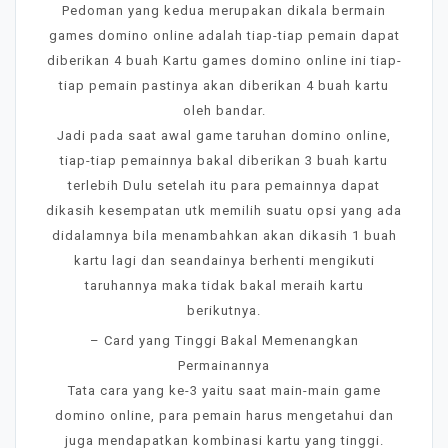
Pedoman yang kedua merupakan dikala bermain
games domino online adalah tiap-tiap pemain dapat
diberikan 4 buah Kartu games domino online ini tiap-
tiap pemain pastinya akan diberikan 4 buah kartu
oleh bandar.
Jadi pada saat awal game taruhan domino online,
tiap-tiap pemainnya bakal diberikan 3 buah kartu
terlebih Dulu setelah itu para pemainnya dapat
dikasih kesempatan utk memilih suatu opsi yang ada
didalamnya bila menambahkan akan dikasih 1 buah
kartu lagi dan seandainya berhenti mengikuti
taruhannya maka tidak bakal meraih kartu
berikutnya.
– Card yang Tinggi Bakal Memenangkan
Permainannya
Tata cara yang ke-3 yaitu saat main-main game
domino online, para pemain harus mengetahui dan
juga mendapatkan kombinasi kartu yang tinggi.