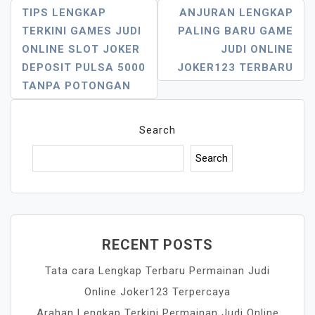
Post
TIPS LENGKAP
ANJURAN LENGKAP
TERKINI GAMES JUDI
PALING BARU GAME
Navigation
ONLINE SLOT JOKER
JUDI ONLINE
DEPOSIT PULSA 5000
JOKER123 TERBARU
TANPA POTONGAN
Search
Search
RECENT POSTS
Tata cara Lengkap Terbaru Permainan Judi
Online Joker123 Terpercaya
Arahan Lengkap Terkini Permainan Judi Online