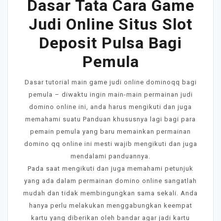
Dasar Tata Cara Game
Judi Online Situs Slot
Deposit Pulsa Bagi
Pemula
Dasar tutorial main game judi online dominoqq bagi
pemula – diwaktu ingin main-main permainan judi
domino online ini, anda harus mengikuti dan juga
memahami suatu Panduan khususnya lagi bagi para
pemain pemula yang baru memainkan permainan
domino qq online ini mesti wajib mengikuti dan juga
mendalami panduannya.
Pada saat mengikuti dan juga memahami petunjuk
yang ada dalam permainan domino online sangatlah
mudah dan tidak membingungkan sama sekali. Anda
hanya perlu melakukan menggabungkan keempat
kartu yang diberikan oleh bandar agar jadi kartu