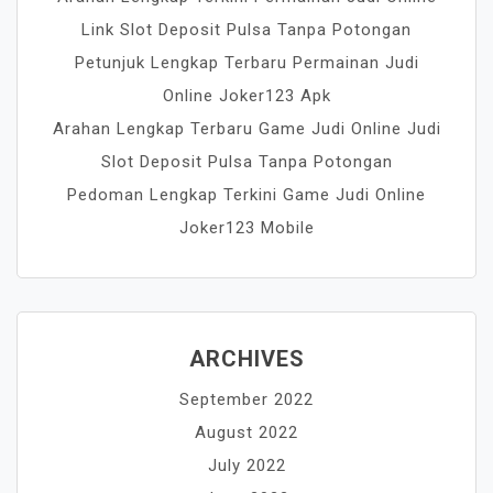
Link Slot Deposit Pulsa Tanpa Potongan
Petunjuk Lengkap Terbaru Permainan Judi
Online Joker123 Apk
Arahan Lengkap Terbaru Game Judi Online Judi
Slot Deposit Pulsa Tanpa Potongan
Pedoman Lengkap Terkini Game Judi Online
Joker123 Mobile
ARCHIVES
September 2022
August 2022
July 2022